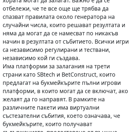
хората могат да залагат. Важно е да се
отбележи, че те все още ще трябва да
спазват правилата около генератора на
случайни числа, които решават резултата и
няма да могат да се намесват по никакъв
начин в резултата от събитието. Всички игри
са независимо регулирани и тествани,
независимо кой ги създава.
Има платформи за залагания на трети
страни като SBtech и BetConstruct, които
предлагат на букмейкърите пълни игрови
платформи, в които могат да се включат, ако
желаят да го направят. В рамките на
различните пакети има виртуални
състезателни събития, което означава, че
букмейкърите, които получават