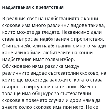
Надбягвания с препятствия
В реалния свят на надбягванията с конни
скокове има много различни видове такива,
които можете да гледате. Независимо дали
става въпрос за надбягвания с препятствия,
Стипъл-чейс или надбягвания с много млади
коне или кобили, любителите на конни
надбягвания имат голям избор.
Обикновено няма разлика между
различните видове състезателни скокове, на
които ще можете да заложите, когато става
въпрос за виртуални състезания. Вместо
това ще има общ курс за състезателни
скокове в повечето случаи и дори няма да
знаете колко скокове има при него. Не се