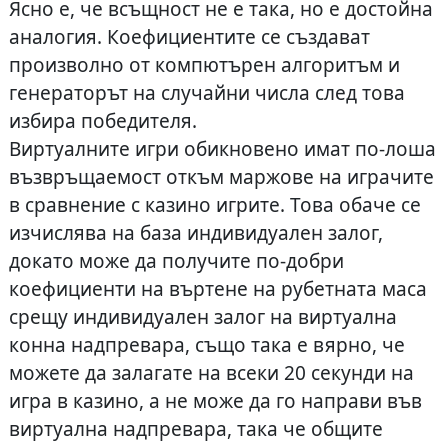
Ясно е, че всъщност не е така, но е достойна
аналогия. Коефициентите се създават
произволно от компютърен алгоритъм и
генераторът на случайни числа след това
избира победителя.
Виртуалните игри обикновено имат по-лоша
възвръщаемост откъм маржове на играчите
в сравнение с казино игрите. Това обаче се
изчислява на база индивидуален залог,
докато може да получите по-добри
коефициенти на въртене на рубетната маса
срещу индивидуален залог на виртуална
конна надпревара, също така е вярно, че
можете да залагате на всеки 20 секунди на
игра в казино, а не може да го направи във
виртуална надпревара, така че общите