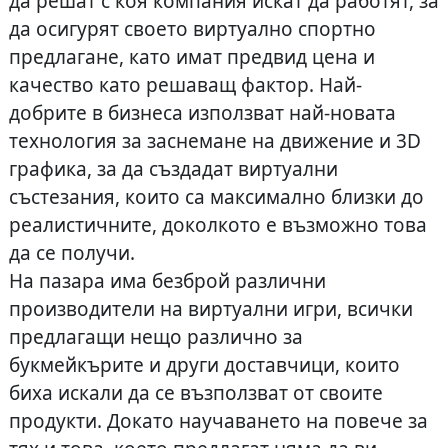
да решат с коя компания искат да работят, за
да осигурят своето виртуално спортно
предлагане, като имат предвид цена и
качество като решаващ фактор. Най-
добрите в бизнеса използват най-новата
технология за заснемане на движение и 3D
графика, за да създадат виртуални
състезания, които са максимално близки до
реалистичните, доколкото е възможно това
да се получи.
На пазара има безброй различни
производители на виртуални игри, всички
предлагащи нещо различно за
букмейкърите и други доставчици, които
биха искали да се възползват от своите
продукти. Докато научаването на повече за