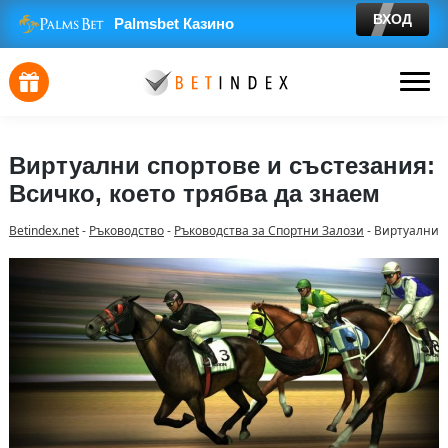
Skip
ВХОД
Palmsbet Казино
to
content
Виртуални спортове и състезания:
Всичко, което трябва да знаем
Betindex.net
-
Ръководствo
-
Ръководства за Спортни Залози
-
Виртуални с