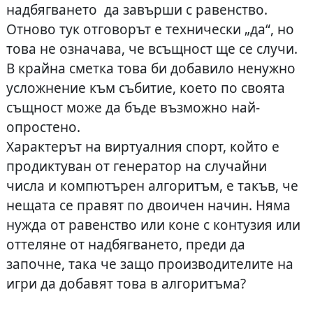
надбягването да завърши с равенство.
Отново тук отговорът е технически „да“, но
това не означава, че всъщност ще се случи.
В крайна сметка това би добавило ненужно
усложнение към събитие, което по своята
същност може да бъде възможно най-
опростено.
Характерът на виртуалния спорт, който е
продиктуван от генератор на случайни
числа и компютърен алгоритъм, е такъв, че
нещата се правят по двоичен начин. Няма
нужда от равенство или коне с контузия или
оттеляне от надбягването, преди да
започне, така че защо производителите на
игри да добавят това в алгоритъма?