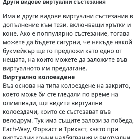
Други видове виртуални състезания
Има и други видове виртуални състезания в
допълнение към тези, включващи хрътки и
коне. Ако е поппулярно състезание, тогава
можете да бъдете сигурни, че някъде някой
букмейкър ще го предложи като едно от
нещата, на които можете да заложите във
виртуалното им предлагане.
Виртуално колоездене
Въз основа на типа колоездене на закрито,
което може би сте гледали по време на
олимпиади, ще видите виртуални
колоездачи, които се състезават във
велодрум. Тук има същите залози за победа,
Each-Way, Форкаст и Трикаст, както при
виртуални конни надбягвания и виртуални