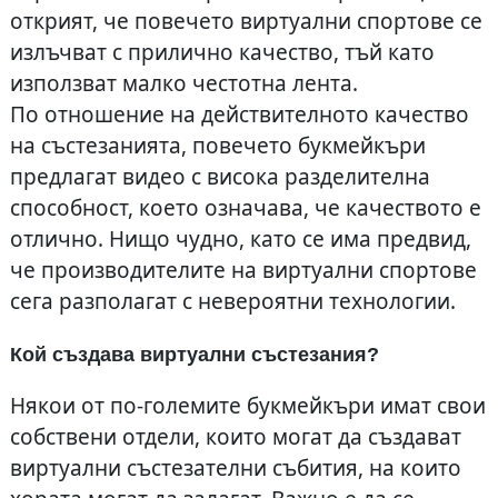
открият, че повечето виртуални спортове се
излъчват с прилично качество, тъй като
използват малко честотна лента.
По отношение на действителното качество
на състезанията, повечето букмейкъри
предлагат видео с висока разделителна
способност, което означава, че качеството е
отлично. Нищо чудно, като се има предвид,
че производителите на виртуални спортове
сега разполагат с невероятни технологии.
Кой създава виртуални състезания?
Някои от по-големите букмейкъри имат свои
собствени отдели, които могат да създават
виртуални състезателни събития, на които