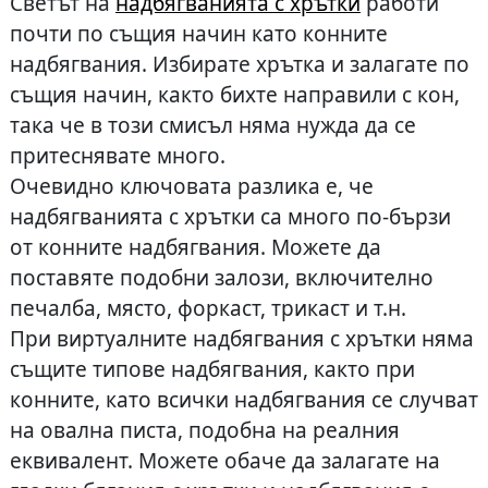
Светът на
надбягванията с хрътки
работи
почти по същия начин като конните
надбягвания. Избирате хрътка и залагате по
същия начин, както бихте направили с кон,
така че в този смисъл няма нужда да се
притеснявате много.
Очевидно ключовата разлика е, че
надбягванията с хрътки са много по-бързи
от конните надбягвания. Можете да
поставяте подобни залози, включително
печалба, място, форкаст, трикаст и т.н.
При виртуалните надбягвания с хрътки няма
същите типове надбягвания, както при
конните, като всички надбягвания се случват
на овална писта, подобна на реалния
еквивалент. Можете обаче да залагате на