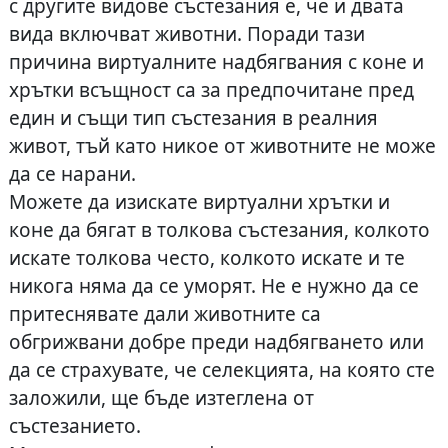
с другите видове състезания е, че и двата
вида включват животни. Поради тази
причина виртуалните надбягвания с коне и
хрътки всъщност са за предпочитане пред
един и същи тип състезания в реалния
живот, тъй като никое от животните не може
да се нарани.
Можете да изискате виртуални хрътки и
коне да бягат в толкова състезания, колкото
искате толкова често, колкото искате и те
никога няма да се уморят. Не е нужно да се
притеснявате дали животните са
обгрижвани добре преди надбягването или
да се страхувате, че селекцията, на която сте
заложили, ще бъде изтеглена от
състезанието.