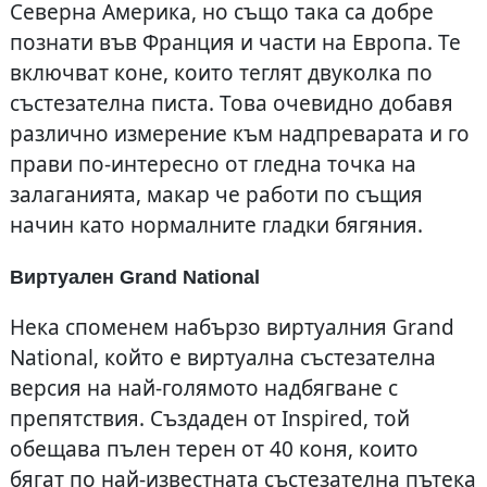
Северна Америка, но също така са добре
познати във Франция и части на Европа. Те
включват коне, които теглят двуколка по
състезателна писта. Това очевидно добавя
различно измерение към надпреварата и го
прави по-интересно от гледна точка на
залаганията, макар че работи по същия
начин като нормалните гладки бягяния.
Виртуален Grand National
Нека споменем набързо виртуалния Grand
National, който е виртуална състезателна
версия на най-голямото надбягване с
препятствия. Създаден от Inspired, той
обещава пълен терен от 40 коня, които
бягат по най-известната състезателна пътека