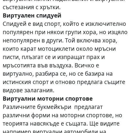
състезания с хрътки.
Виртуален спидуей
Спидуей е вид спорт, който е изключително
популярен при някои групи хора, но изцяло
непопулярен в други. Той включва хора,
които карат мотоциклети около мръсни
писти, плъзгат се и изпращат прах и
мръсотията във въздуха. Всичко е
виртуално, разбира се, но се базира на
истинския спорт и отново предлага същите
видове залагания.
Виртуални моторни спортове
Различните букмейкъри предлагат
различни форми на моторни спортове, но
теорията навсякъде е същата. Ще видите
например виртуални автомобили на