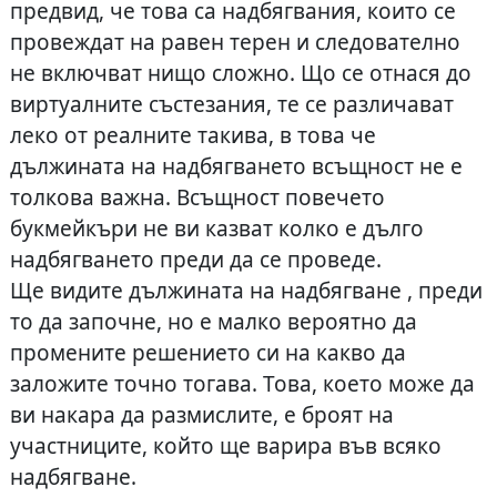
предвид, че това са надбягвания, които се
провеждат на равен терен и следователно
не включват нищо сложно. Що се отнася до
виртуалните състезания, те се различават
леко от реалните такива, в това че
дължината на надбягването всъщност не е
толкова важна. Всъщност повечето
букмейкъри не ви казват колко е дълго
надбягването преди да се проведе.
Ще видите дължината на надбягване , преди
то да започне, но е малко вероятно да
промените решението си на какво да
заложите точно тогава. Това, което може да
ви накара да размислите, е броят на
участниците, който ще варира във всяко
надбягване.