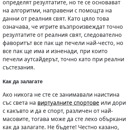
определят резултатите, но те се основават
на алгоритми, направени с помощта на
данни от реалния свят. Като цяло това
означава, че игрите възпроизвеждат точно
резултатите от реалния свят, следователно
фаворитът все пак ще печели най-често, но
все пак ще има и изненади, при които
печели аутсайдерът, точно като при реални
състезания.
Как да залагате
Ако никога не сте се занимавали наистина
със света на
виртуалните спортове
или дори
с какъвто и да е спорт, различен от най-
масовите, тогава може да сте леко объркани
как да залагате. Не бъдете! Честно казано,