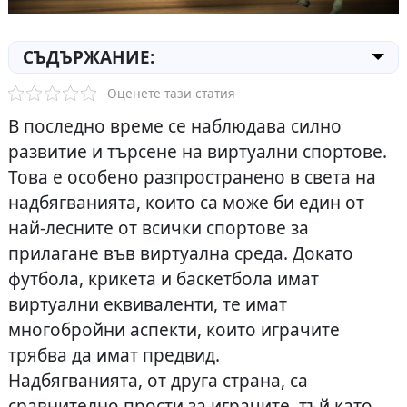
СЪДЪРЖАНИЕ:
Оценете тази статия
В последно време се наблюдава силно
развитие и търсене на виртуални спортове.
Това е особено разпространено в света на
надбягванията, които са може би един от
най-лесните от всички спортове за
прилагане във виртуална среда. Докато
футбола, крикета и баскетбола имат
виртуални еквиваленти, те имат
многобройни аспекти, които играчите
трябва да имат предвид.
Надбягванията, от друга страна, са
сравнително прости за играчите, тъй като