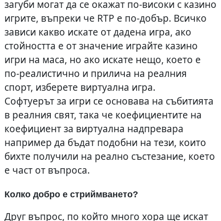
загуби могат да се окажат по-високи с казино
игрите, въпреки че RTP е по-добър. Всичко
зависи какво искате от дадена игра, ако
стойността е от значение играйте казино
игри на маса, но ако искате нещо, което е
по-реалистично и прилича на реалния
спорт, изберете виртуална игра.
Софтуерът за игри се основава на събитията
в реалния свят, така че коефициентите на
коефициент за виртуална надпревара
например да бъдат подобни на тези, които
бихте получили на реално състезание, което
е част от въпроса.
Колко добро е стриймването?
Друг въпрос, по който много хора ще искат