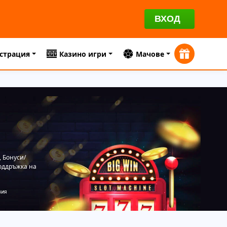
ВХОД
страция
Казино игри
Мачове
 Бонуси/
оддръжка на
вия