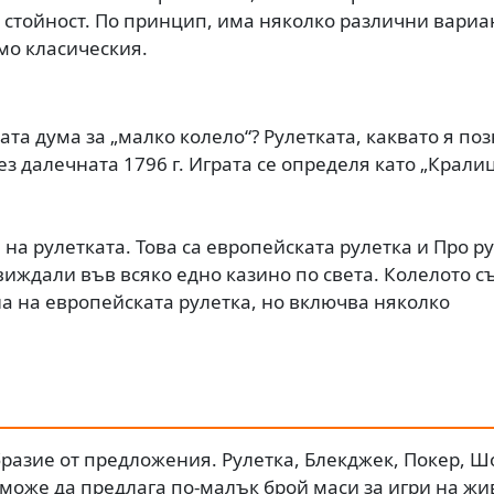
и стойност. По принцип, има няколко различни вариа
амо класическия.
ката дума за „малко колело“? Рулетката, каквато я по
з далечната 1796 г. Играта се определя като „Крали
на рулетката. Това са европейската рулетка и Про ру
 виждали във всяко едно казино по света. Колелото 
на на европейската рулетка, но включва няколко
разие от предложения. Рулетка, Блекджек, Покер, Ш
 може да предлага по-малък брой маси за игри на жи