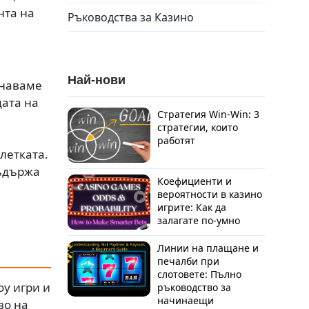
нта на
Ръководства за Казино
Най-нови
знаваме
цата на
Стратегия Win-Win: 3
стратегии, които
работят
летката.
съдържа
Коефициенти и
вероятности в казино
игрите: Как да
залагате по-умно
Линии на плащане и
печалби при
слотовете: Пълно
оу игри и
ръководство за
начинаещи
во на