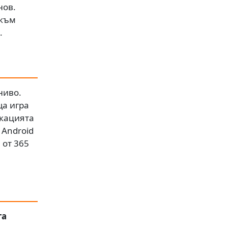
нов.
 към
.
ниво.
ща игра
икацията
 Android
 от 365
та