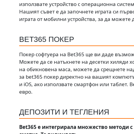
използвате устройство с операционна система 
Нашият съвет е да започнете играта си първо
играта от мобилни устройства, за да можете д
BET365 ПОКЕР
Покер софтуера на Bet365 ще ви даде възмо
Можете да се натъкнете на десетки хиляди х
на обикновена маса, можете да срещнете на
за bet365 покер директно на вашият компютъ
и iOS, ако използвате смартфон или таблет.
евро.
ДЕПОЗИТИ И ТЕГЛЕНИЯ
Bet365 е интегрирала множество методи с