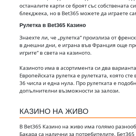
останалите карти се броят със собствената с
блекджека, но в Bet365 можете да играете с
Рулетка в Bet365 Казино
Знаехте ли, че „рулетка“ произлиза от френс
в днешни дни, е играна във Франция още пре
игрите“ в света на казиното.
Казиното има в асортимента си два варианта 
Европейската рулетка е рулетката, която сте
36 числа и една нула. Про рулетката е подоб
допълнителни възможности за залози.
КАЗИНО НА ЖИВО
В Bet365 Казино на живо има голямо разнооб
Бакара са налични за потребителите. Бет365