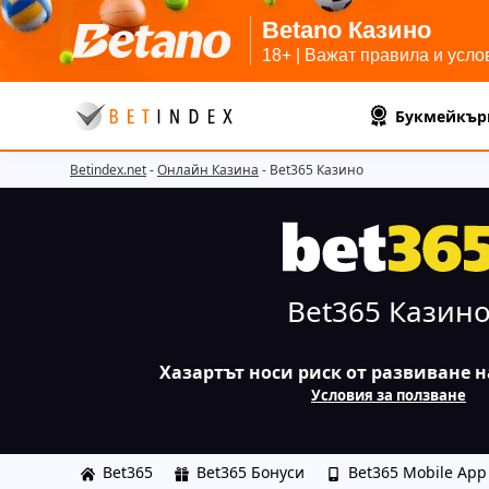
Skip
Betano Казино
to
18+ | Важат правила и усло
content
Букмейкър
Betindex.net
-
Онлайн Казина
-
Bet365 Казино
Bet365 Казин
Хазартът носи риск от развиване н
Условия за ползване
Bet365
Bet365 Бонуси
Bet365 Mobile App