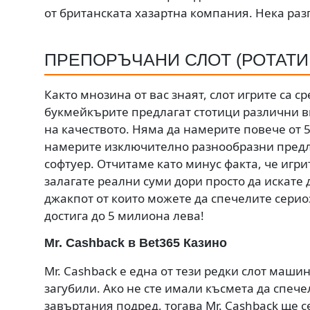
от британската хазартна компания. Нека раз
ПРЕПОРЪЧАНИ СЛОТ (РОТАТИ
Както мнозина от вас знаят, слот игрите са 
букмейкърите предлагат стотици различни ви
на качеството. Няма да намерите повече от 5
намерите изключително разнообразни предл
софтуер. Отчитаме като минус факта, че игри
залагате реални суми дори просто да искате 
джакпот от които можете да спечелите серио
достига до 5 милиона лева!
Mr. Cashback в Bet365 Казино
Mr. Cashback е една от тези редки слот машин
загубили. Ако не сте имали късмета да спеч
завъртания подред, тогава Mr. Cashback ще се