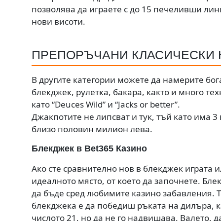
позволява да играете с до 15 печеливши лин
нови висоти.
ПРЕПОРЪЧАНИ КЛАСИЧЕСКИ К
В другите категории можете да намерите бог
блекджек, рулетка, бакара, както и много т
като “Deuces Wild” и “Jacks or better”.
Джакпотите не липсват и тук, тъй като има 
близо половин милион лева.
Блекджек в Bet365 Казино
Ако сте сравнително нов в блекджек играта ил
идеалното място, от което да започнете. Бле
да бъде сред любимите казино забавления. То
блекджека е да победиш ръката на дилъра, к
числото 21, но да не го надвишава. Валето, да