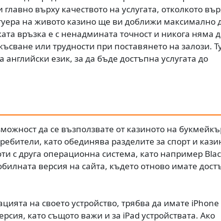
 главно върху качеството на услугата, отколкото вър
туера на живото казино ще ви доближи максимално 
ката връзка е с ненадмината точност и никога няма 
късване или трудности при поставянето на залози. Т
 английски език, за да бъде достъпна услугата до
можност да се възползвате от казиното на букмейкъ
ребители, като обединява разделите за спорт и кази
ти с друга операционна система, като например Blac
билната версия на сайта, където отново имате дост
цията на своето устройство, трябва да имате iPhone
ерсия, като същото важи и за iPad устройствата. Ако