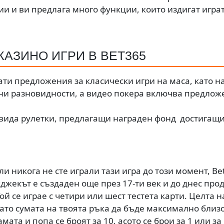
ии и ви предлага много функции, които издигат игра
АЗИНО ИГРИ В BET365
ати предложения за класически игри на маса, като 
ехни разновидности, а видео покера включва предло
3 вида рулетки, предлагащи награден фонд достигащи
и никога не сте играли тази игра до този момент, Be
кджекът е създаден още през 17-ти век и до днес пр
й се играе с четири или шест тестета карти. Целта н
ато сумата на твоята ръка да бъде максимално близо
мата и попа се броят за 10, асото се брои за 1 или за 