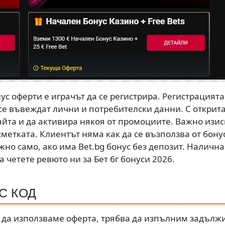
ус оферти е играчът да се регистрира. Регистрацията
 се въвеждат лични и потребителски данни. С открит
сайта и да активира някоя от промоциите. Важно изис
 сметката. Клиентът няма как да се възползва от бону
жно само, ако има Bet.bg бонус без депозит. Налична
 четете ревюто ни за Бет бг бонуси 2026.
С КОД
и да използваме оферта, трябва да изпълним задълж