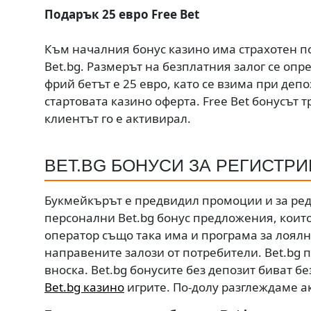
Подарък 25 евро Free Bet
Към началния бонус казино има страхотен под
Bet.bg. Размерът на безплатния залог се оп
фрий бетът е 25 евро, като се взима при деп
стартовата казино оферта. Free Bet бонусът т
клиентът го е активирал.
BET.BG БОНУСИ ЗА РЕГИСТРИ
Букмейкърът е предвидил промоции и за ред
персонални Bet.bg бонус предложения, които
оператор също така има и програма за лоялн
направените залози от потребители. Bet.bg п
вноска. Bet.bg бонусите без депозит биват б
Bet.bg казино
игрите. По-долу разглеждаме а