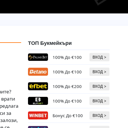
ТОП Букмейкъри
100% До
€100
100% До
€100
100% До €200
чите?
 врати
100% До
€100
предлага
си за
Бонус До €100
залози,
е се