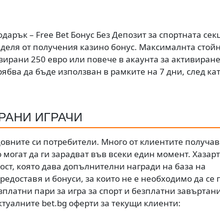
арък – Free Bet Бонус Без Депозит за спортната сек
ределя от получения казино бонус. Максималнта стойн
озирани 250 евро или повече в акаунта за активиране
рябва да бъде използван в рамките на 7 дни, след ка
РАНИ ИГРАЧИ
овните си потребители. Много от клиентите получав
 могат да ги зарадват във всеки един момент. Хазар
ост, която дава допълнителни награди на база на
редоставя и бонуси, за които не е необходимо да се
езплатни пари за игра за спорт и безплатни завъртани
ктуалните bet.bg оферти за текущи клиенти: