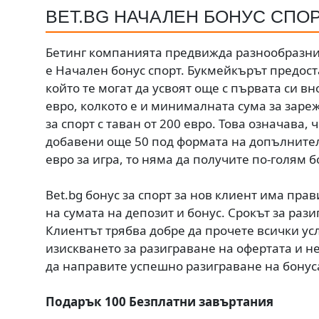
BET.BG НАЧАЛЕН БОНУС СПО
Бетинг компанията предвижда разнообразни 
е Начален бонус спорт. Букмейкърът предост
който те могат да усвоят още с първата си вн
евро, колкото е и минималната сума за зареж
за спорт с таван от 200 евро. Това означава,
добавени още 50 под формата на допълнителн
евро за игра, то няма да получите по-голям б
Bet.bg бонус за спорт за нов клиент има пра
на сумата на депозит и бонус. Срокът за рази
Клиентът трябва добре да прочете всички ус
изискването за разиграване на офертата и н
да направите успешно разиграване на бонуса
Подарък 100 Безплатни завъртания