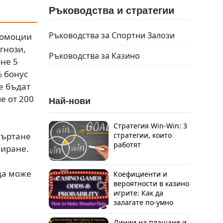
Ръководства и стратегии
Ръководства за Спортни Залози
ромоции
гнози,
Ръководства за Казино
оне 5
% бонус
ще бъдат
е от 200
Най-нови
Стратегия Win-Win: 3
стратегии, които
евъртане
работят
виране.
да може
Коефициенти и
вероятности в казино
игрите: Как да
залагате по-умно
Линии на плащане и