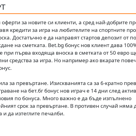
РТ
оферти за новите си клиенти, а сред най-добрите п
авя кредити за игра на любителите на спортните про
оска. Достатъчно е да направят стартов депозит от п
дане на сметката. Bet.bg бонус нов клиент дава 100
 че при първа входяща вноска в сметката от 50 евро 
и средства за игра. Но например ако вкарате повеч
онус.
вила за превъртане. Изискванията са за 6-кратно пр
граване на бет.бг бонус нов играч е 14 дни след акти
ловия по бонуса. Много важно е да бъде изпълнено
ейният срок за превъртане. В противен случай няма 
 и да изтеглите печалби.