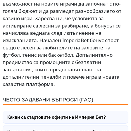
възможност на новите играчи да започнат с по-
голям бюджет и да разгледат разнообразието от
казино игри. Харесва ни, че условията за
активиране са лесни за разбиране, а бонусът се
начислява веднага след изпълнение на
изискванията. Начален ImperiaBet бонус спорт
също е лесен за любителите на залозите на
футбол, тенис или баскетбол. Допълнително
предимство са промоциите с безплатни
завъртания, които предоставят шанс за
допълнителни печалби и повече игра в новата
хазартна платформа.
ЧЕСТО ЗАДАВАНИ ВЪПРОСИ (FAQ)
Какви са стартовите оферти на Империя Бет?