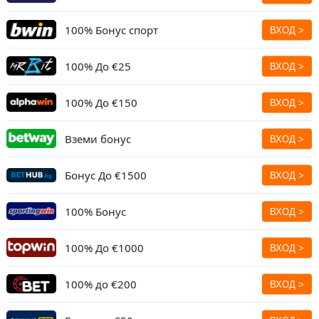
100% Бонус спорт
100% До €25
100% До €150
Вземи бонус
Бонус До
€1500
100% Бонус
100% До
€1000
100% до
€200