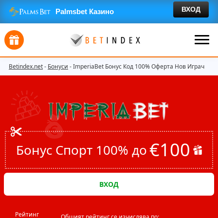
Skip
ВХОД
Palmsbet Казино
to
content
Betindex.net
-
Бонуси
-
ImperiaBet Бонус Код 100% Оферта Нов Играч
€100
Бонус Спорт 100% до
ВХОД
Рейтинг
Общият рейтинг се изчислява по: