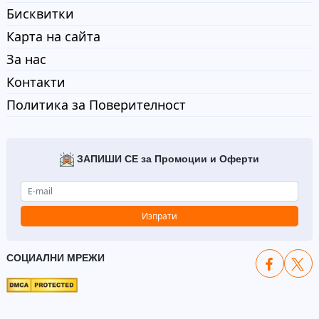
Бисквитки
Карта на сайта
За нас
Контакти
Политика за Поверителност
ЗАПИШИ СЕ за Промоции и Оферти
Изпрати
СОЦИАЛНИ МРЕЖИ