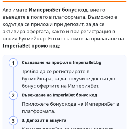
Ако имате
ИмперияБет бонус код
, вие го
въведете в полето в платформата. Възможно е
кодът да се приложи при депозит, за да се
активира офертата, както и при регистрация в
новия букмейкър. Ето и стъпките за прилагане на
ImperiaBet промо код
:
1
Създаване на профил в ImperiaBet.bg
Трябва да се регистрирате в
букмейкъра, за да получите достъп до
бонус офертите на ИмперияБет.
2
Въвеждане на
ImperiaBet бонус код
Приложете бонус кода на ИмперияБет в
платформата.
3
3. Депозит в акаунта