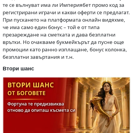
те се вълнуват има ли Империябет промо код за
регистрирани играчи и какви оферти се предлагат.
При пускането на платформата онлайн видяхме,
че има само един бонус – той е от типа
презареждане на сметката и дава безплатни
врътки. Но очакваме букмейкърът да пусне още
промоции като ранно изплащане, бонус колонка,
безплатни завъртания и т.н.
Втори шанс