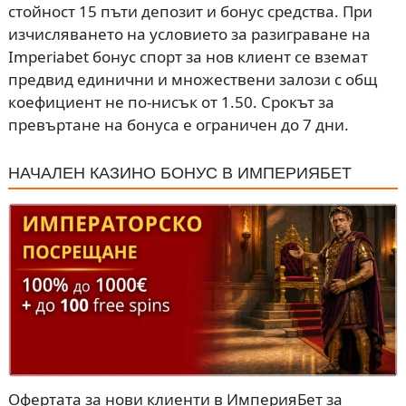
стойност 15 пъти депозит и бонус средства. При
изчисляването на условието за разиграване на
Imperiabet бонус спорт за нов клиент се вземат
предвид единични и множествени залози с общ
коефициент не по-нисък от 1.50. Срокът за
превъртане на бонуса е ограничен до 7 дни.
НАЧАЛЕН КАЗИНО БОНУС В ИМПЕРИЯБЕТ
Офертата за нови клиенти в ИмперияБет за