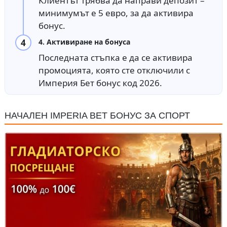
Клиентът трябва да направи депозит –
минимумът е 5 евро, за да активира
бонус.
4
4. Активиране на бонуса
Последната стъпка е да се активира
промоцията, която сте отключили с
Империя Бет бонус код 2026.
НАЧАЛЕН IMPERIA BET БОНУС ЗА СПОРТ