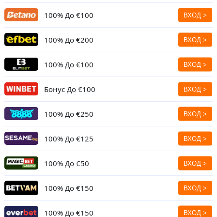
100% До
€100
100% До €200
100% До
€100
Бонус До €100
100% До €250
100% До €125
100% До
€50
100% До
€150
100% До
€150