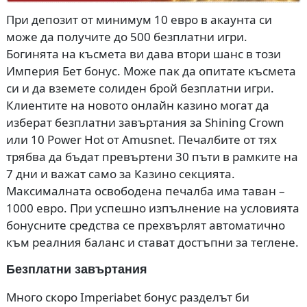
При депозит от минимум 10 евро в акаунта си
може да получите до 500 безплатни игри.
Богинята на късмета ви дава втори шанс в този
Империя Бет бонус. Може пак да опитате късмета
си и да вземете солиден брой безплатни игри.
Клиентите на новото онлайн казино могат да
изберат безплатни завъртания за Shining Crown
или 10 Power Hot от Amusnet. Печалбите от тях
трябва да бъдат превъртени 30 пъти в рамките на
7 дни и важат само за Казино секцията.
Максималната освободена печалба има таван –
1000 евро. При успешно изпълнение на условията
бонусните средства се прехвърлят автоматично
към реалния баланс и стават достъпни за теглене.
Безплатни завъртания
Много скоро Imperiabet бонус разделът би