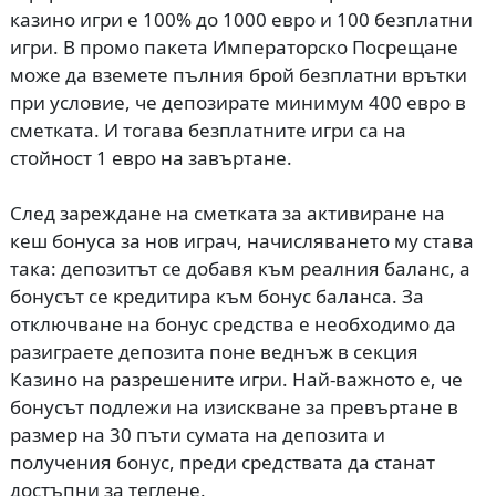
казино игри е 100% до 1000 евро и 100 безплатни
игри. В промо пакета Императорско Посрещане
може да вземете пълния брой безплатни врътки
при условие, че депозирате минимум 400 евро в
сметката. И тогава безплатните игри са на
стойност 1 евро на завъртане.
След зареждане на сметката за активиране на
кеш бонуса за нов играч, начисляването му става
така: депозитът се добавя към реалния баланс, а
бонусът се кредитира към бонус баланса. За
отключване на бонус средства е необходимо да
разиграете депозита поне веднъж в секция
Казино на разрешените игри. Най-важното е, че
бонусът подлежи на изискване за превъртане в
размер на 30 пъти сумата на депозита и
получения бонус, преди средствата да станат
достъпни за теглене.