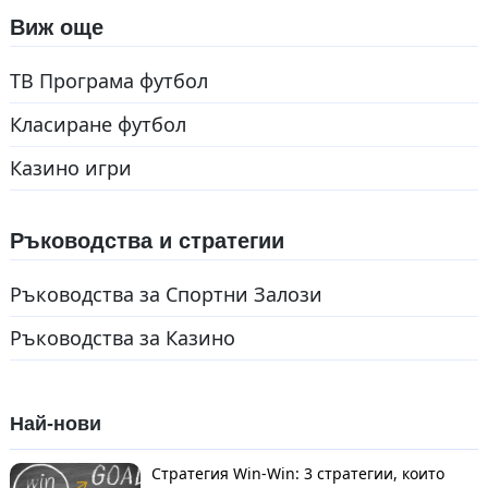
Виж още
ТВ Програма футбол
Класиране футбол
Казино игри
Ръководства и стратегии
Ръководства за Спортни Залози
Ръководства за Казино
Най-нови
Стратегия Win-Win: 3 стратегии, които