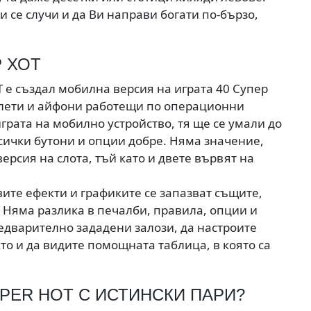
и се случи и да Ви направи богати по-бързо,
 ХОТ
 е създал мобилна версия на играта 40 Супер
аблети и айфони работещи по операционни
играта на мобилно устройство, тя ще се умали до
всички бутони и опции добре. Няма значение,
ерсия на слота, тъй като и двете вървят на
вите ефекти и графиките се запазват същите,
. Няма разлика в печалби, правила, опции и
едварително зададени залози, да настроите
кто и да видите помощната таблица, в която са
PER HOT С ИСТИНСКИ ПАРИ?