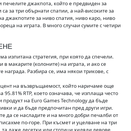
и печелите джакпота, който е предвиден за
 са за три обърнати спатии, а най-високите за
на джакпотите за ниво спатия, ниво каро, ниво
зореца на играта. В много случаи сумите с четири
ЕНЕ
яма изпитана стратегия, при която да спечели.
 в макарите (колоните) на играта, и ако се
награда. Разбира се, има някои трикове, с
процент на възвръщаемост, който наричаме още
ава 95.81% RTP, което означава, че изплаща често
и продукт на Euro Games Technology да бъде
тивки и да бъде предпочитан пред други игри.
е да се насладите и на много добри печалби от
писахме по-горе. При късмет и уцелване на три
 та даже десетки или стотици хиляди левове.