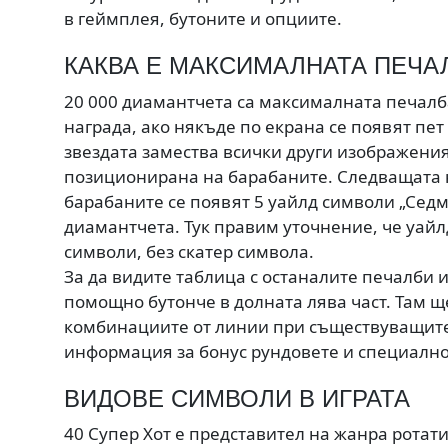
в геймплея, бутоните и опциите.
КАКВА Е МАКСИМАЛНАТА ПЕЧАЛ
20 000 диамантчета са максималната печалба
награда, ако някъде по екрана се появят пет
звездата замества всички други изображения
позиционирана на барабаните. Следващата н
барабаните се появят 5 уайлд символи „Седм
диамантчета. Тук правим уточнение, че уайл
символи, без скатер символа.
За да видите таблица с останалите печалби 
помощно бутонче в долната лява част. Там ще
комбинациите от линии при съществуващите 
информация за бонус рундовете и специално 
ВИДОВЕ СИМВОЛИ В ИГРАТА
40 Супер Хот е представител на жанра ротати