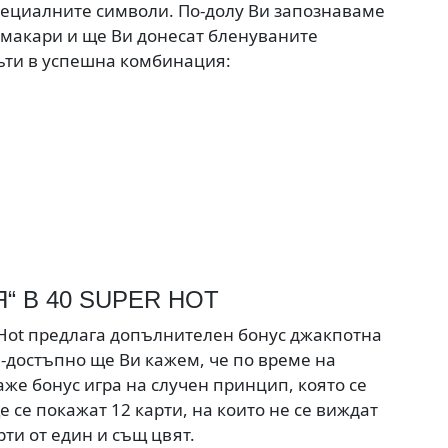
пециалните символи. По-долу Ви запознаваме
 макари и ще Ви донесат бленуваните
пъти в успешна комбинация:
 В 40 SUPER HOT
er Hot предлага допълнителен бонус джакпотна
-достъпно ще Ви кажем, че по време на
аже бонус игра на случен принцип, която се
 се покажат 12 карти, на които не се виждат
рти от един и същ цвят.