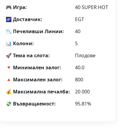
🎮 Игра:
40 SUPER HOT
🌌 Доставчик:
EGT
📉 Печеливши Линии:
40
📊 Колони:
5
🚀 Тема на слота:
Плодове
🔻 Минимален залог:
40.0
🔺 Максимален залог:
800
💰 Максимална печалба:
20 000
💸 Възвращаемост:
95.81%