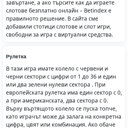
завъртане, а ако търсите как да играете
слотове безплатно онлайн – Betindex е
правилното решение. В сайта сме
добавили стотици слотове и слот игри,
свободни за игра с виртуални средства.
Рулетка
В тази игра имате колело с червени и
черни сектори с цифри от 1 до 36 и един
или два зелени нулеви сектора . При
европейската рулетка има един сектор с 0,
а при американската, два сектора с 0.
Върху въртящото колело се пуска топче,
като играчът може да залага на конкретна
цифра, цвят или комбинация. Ако обаче