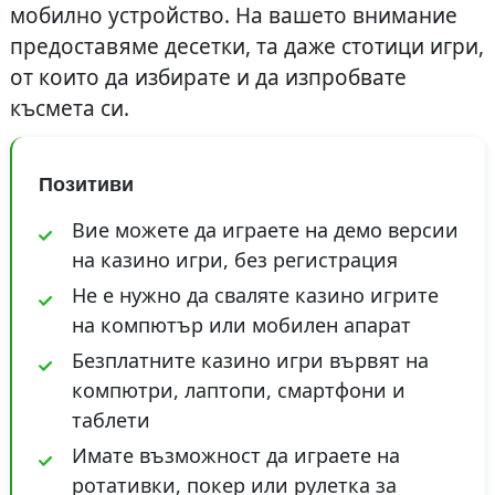
мобилно устройство. На вашето внимание
предоставяме десетки, та даже стотици игри,
от които да избирате и да изпробвате
късмета си.
Позитиви
Вие можете да играете на демо версии
на казино игри, без регистрация
Не е нужно да сваляте казино игрите
на компютър или мобилен апарат
Безплатните казино игри вървят на
компютри, лаптопи, смартфони и
таблети
Имате възможност да играете на
ротативки, покер или рулетка за