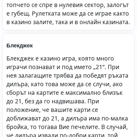
топчето се спре в нулевия сектор, залогът
е губещ. Рулетката може да се играе както
в казино залите, така и в онлайн казината.
Блекджек
Блекджек е казино игра, която много
играчи познават и под името „21“. При
нея залагащите трябва да победят ръката
дилъра, като това може да се случи, ако
сборът на картите е максимално близък
до 21, без да го надвишава. При
положение, че вашите карти се
доближават до 21, а дилъра има по-малка
бройка, то тогава Вие печелите. В случай,
че дилъра извади по-добри карти, той