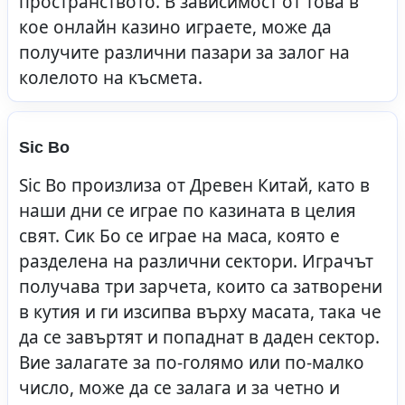
пространството. В зависимост от това в
кое онлайн казино играете, може да
получите различни пазари за залог на
колелото на късмета.
Sic Bo
Sic Bo произлиза от Древен Китай, като в
наши дни се играе по казината в целия
свят. Сик Бо се играе на маса, която е
разделена на различни сектори. Играчът
получава три зарчета, които са затворени
в кутия и ги изсипва върху масата, така че
да се завъртят и попаднат в даден сектор.
Вие залагате за по-голямо или по-малко
число, може да се залага и за четно и