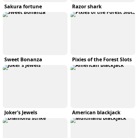
Sakura fortune
Razor shark
Sweet Bonanza
Pixies of the Forest Slots
Joker’s Jewels
American blackjack