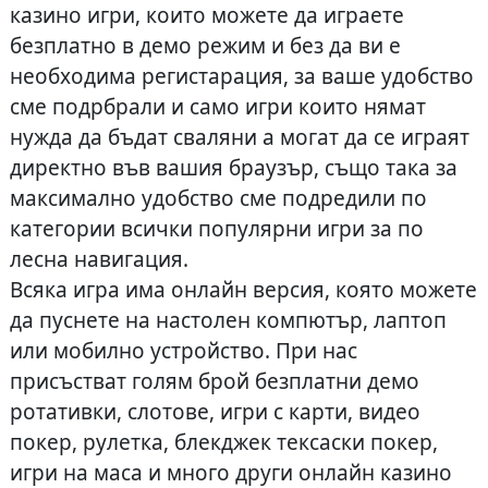
казино игри, които можете да играете
безплатно в демо режим и без да ви е
необходима регистарация, за ваше удобство
сме подрбрали и само игри които нямат
нужда да бъдат сваляни а могат да се играят
директно във вашия браузър, също така за
максимално удобство сме подредили по
категории всички популярни игри за по
лесна навигация.
Всяка игра има онлайн версия, която можете
да пуснете на настолен компютър, лаптоп
или мобилно устройство. При нас
присъстват голям брой безплатни демо
ротативки, слотове, игри с карти, видео
покер, рулетка, блекджек тексаски покер,
игри на маса и много други онлайн казино