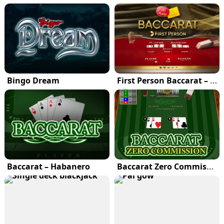
First Person Baccarat – Evolution Games
Bingo Dream
Baccarat Zero Commission – Habanero
Baccarat – Habanero