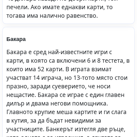
печели. Ако имате еднакви карти, то
тогава има налично равенство.
Бакара
Бакара е сред най-известните игри с
карти, в която са включени 6 и 8 тестета, в
които има 52 карти. В играта взимат
участват 14 играча, но 13-тото място стои
празно, заради суеверието, че носи
нещастие. Бакара се играе с един главен
дилър и двама негови помощника.
Главното крупие меша картите и ги слага
в кутия, за да бъдат невидими за
участниците. Банкерът изтегля две ръце,