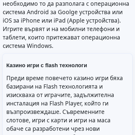
необходимо то да разполага с операционна
система Android за Goolge устройства или
iOS за iPhone или iPad (Apple устройства).
Игрите вървят и на мобилни телефони и
таблети, които притежават операционна
система Windows.
Казино игри с flash технологи
Преди време повечето казино игри бяха
базирани на Flash технологията и
изискваха от играчите, задължителна
инсталация на Flash Player, който ги
възпроизвеждаше. Съвременните
слотове, игри с карти и игри на маса
обаче са разработени чрез нови