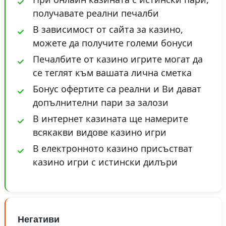
получавате реални печалби
В зависимост от сайта за казино,
можете да получите големи бонуси
Печалбите от казино игрите могат да
се теглят към вашата лична сметка
Бонус офертите са реални и Ви дават
допълнителни пари за залози
В интернет казината ще намерите
всякакви видове казино игри
В електронното казино присъстват
казино игри с истински дилъри
Негативи