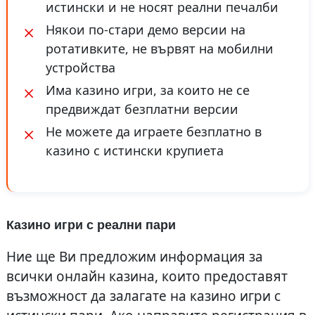
истински и не носят реални печалби
Някои по-стари демо версии на
ротативките, не вървят на мобилни
устройства
Има казино игри, за които не се
предвиждат безплатни версии
Не можете да играете безплатно в
казино с истински крупиета
Казино игри с реални пари
Ние ще Ви предложим информация за
всички онлайн казина, които предоставят
възможност да залагате на казино игри с