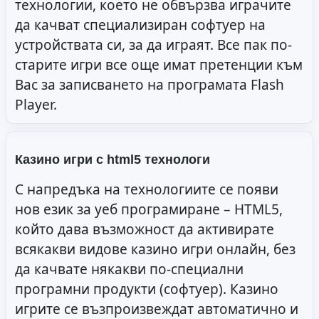
технологии, което не обвързва играчите
да качват специализиран софтуер на
устройствата си, за да играят. Все пак по-
старите игри все още имат претенции към
Вас за записването на програмата Flash
Player.
Казино игри с html5 технологи
С напредъка на технологиите се появи
нов език за уеб програмиране – HTML5,
който дава възможност да активирате
всякакви видове казино игри онлайн, без
да качвате някакви по-специални
програмни продукти (софтуер). Казино
игрите се възпроизвеждат автоматично и