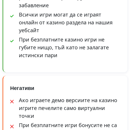
забавление
Всички игри могат да се играят
онлайн от казино раздела на нашия
уебсайт
При безплатните казино игри не
губите нищо, тъй като не залагате
истински пари
Негативи
Aко играете демо версиите на казино
игрите печелите само виртуални
точки
При безплатните игри бонусите не са