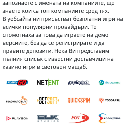
запознаете с имената на компаниите, ще
знаете кои са топ компаниите сред тях.
В уебсайта ни присъстват безплатни игри на
всички популярни провайдъри. Те
спомогнаха за това да играете на демо
версиите, без да се регистрирате и да
правите депозити. Нека Ви представим
пълния списък с известни доставчици на
казино игри в световен мащаб.