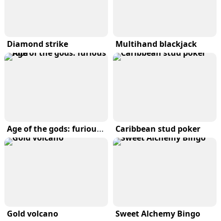
Diamond strike
Multihand blackjack
Age of the gods: furious four
Caribbean stud poker
Gold volcano
Sweet Alchemy Bingo