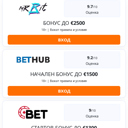
9.7
/10
Оценка
БОНУС ДО
€2500
18+ | Важат правила и условия
ВХОД
9.2
/10
Оценка
НАЧАЛЕН БОНУС ДО
€1500
18+ | Важат правила и условия
ВХОД
9
/10
Оценка
СТАРТОВ БОНУС ДО
€1300