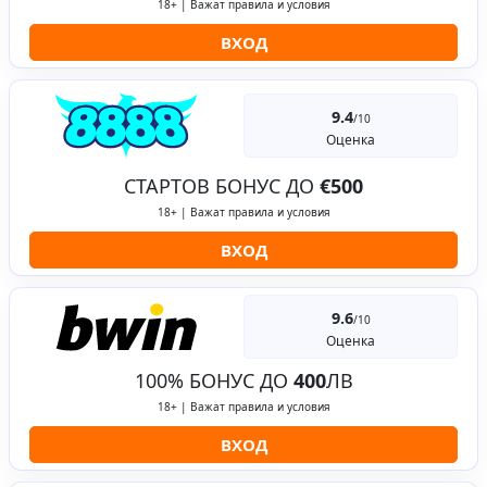
18+ | Важат правила и условия
ВХОД
9.4
/10
Оценка
СТАРТОВ БОНУС ДО
€500
18+ | Важат правила и условия
ВХОД
9.6
/10
Оценка
100% БОНУС ДО
400
ЛВ
18+ | Важат правила и условия
ВХОД