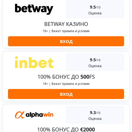
9.5
/10
Оценка
BETWAY КАЗИНО
18+ | Важат правила и условия
ВХОД
9.5
/10
Оценка
100% БОНУС ДО
500
FS
18+ | Важат правила и условия
ВХОД
9.3
/10
Оценка
100% БОНУС ДО
€2000