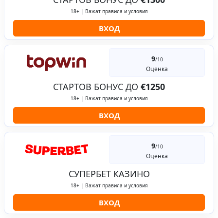
18+ | Важат правила и условия
ВХОД
9
/10
Оценка
СТАРТОВ БОНУС ДО
€1250
18+ | Важат правила и условия
ВХОД
9
/10
Оценка
СУПЕРБЕТ КАЗИНО
18+ | Важат правила и условия
ВХОД