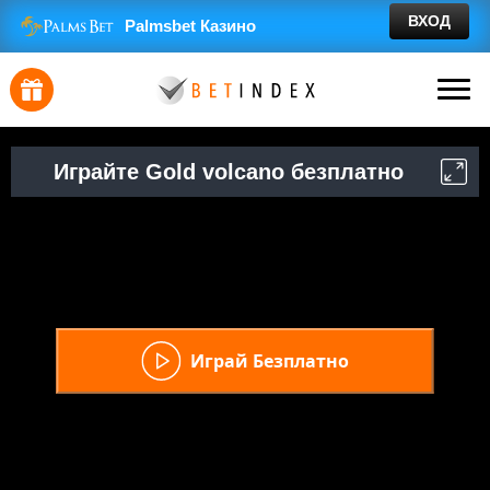
Skip
ВХОД
Palmsbet Казино
to
content
Играйте Gold volcano безплатно
Играй Безплатно