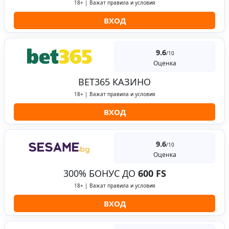
18+ | Важат правила и условия
ВХОД
9.6
/10
Оценка
BET365 КАЗИНО
18+ | Важат правила и условия
ВХОД
9.6
/10
Оценка
300% БОНУС ДО
600 FS
18+ | Важат правила и условия
ВХОД