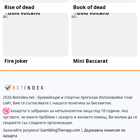
Rise of dead
Book of dead
Fire joker
Mini Baccarat
2026 Betindex.net - Букмейкъри и спортни прогнози Използвайки този
сайт, Вие се съгласявате с нашата политика за Бисквитки.
Хазартът е забранен за непълнолетни лица под 18 години. Ако
чуствате, че имате проблем с хазарта и желаете помощ, Ви молим да се
свържете със следните организации.
Залагайте разумно!
GamblingTherapy.com
|
Държавна комисия по
хазарта