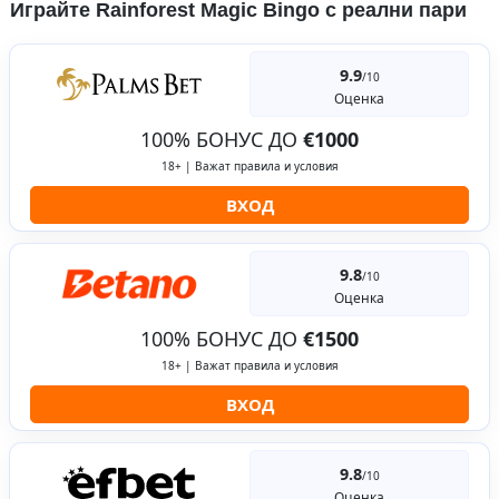
Играйте Rainforest Magic Bingo с реални пари
9.9
/10
Оценка
100% БОНУС ДО
€1000
18+ | Важат правила и условия
ВХОД
9.8
/10
Оценка
100% БОНУС ДО
€1500
18+ | Важат правила и условия
ВХОД
9.8
/10
Оценка