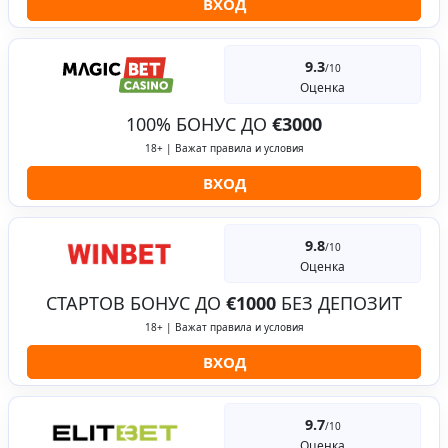
ВХОД
9.3
/10
Оценка
100% БОНУС ДО
€3000
18+ | Важат правила и условия
ВХОД
9.8
/10
Оценка
СТАРТОВ БОНУС ДО
€1000
БЕЗ ДЕПОЗИТ
18+ | Важат правила и условия
ВХОД
9.7
/10
Оценка