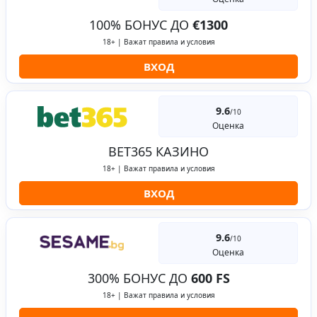
100% БОНУС ДО
€1300
18+ | Важат правила и условия
ВХОД
9.6
/10
Оценка
BET365 КАЗИНО
18+ | Важат правила и условия
ВХОД
9.6
/10
Оценка
300% БОНУС ДО
600 FS
18+ | Важат правила и условия