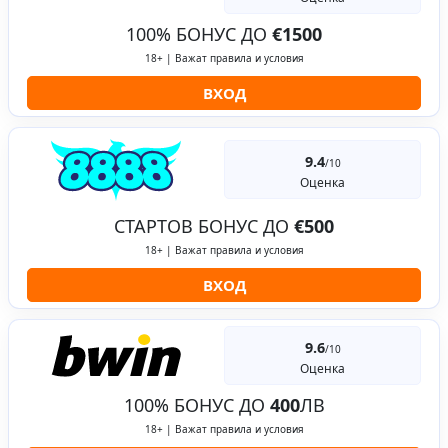
100% БОНУС ДО
€1500
18+ | Важат правила и условия
ВХОД
9.4
/10
Оценка
СТАРТОВ БОНУС ДО
€500
18+ | Важат правила и условия
ВХОД
9.6
/10
Оценка
100% БОНУС ДО
400
ЛВ
18+ | Важат правила и условия