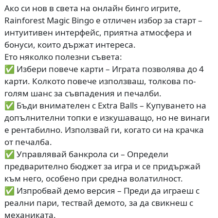
Ако си нов в света на онлайн бинго игрите,
Rainforest Magic Bingo е отличен избор за старт –
интуитивен интерфейс, приятна атмосфера и
бонуси, които държат интереса.
Ето няколко полезни съвета:
✅ Избери повече карти – Играта позволява до 4
карти. Колкото повече използваш, толкова по-
голям шанс за съвпадения и печалби.
✅ Бъди внимателен с Extra Balls – Купуването на
допълнителни топки е изкушаващо, но не винаги
е рентабилно. Използвай ги, когато си на крачка
от печалба.
✅ Управлявай банкрола си – Определи
предварително бюджет за игра и се придържай
към него, особено при средна волатилност.
✅ Изпробвай демо версия – Преди да играеш с
реални пари, тествай демото, за да свикнеш с
механиката.