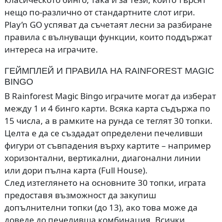
нещо по-различно от стандартните слот игри.
Play’n GO успяват да съчетаят лесни за разбиране
правила с вълнуващи функции, които поддържат
интереса на играчите.
ГЕЙМПЛЕЙ И ПРАВИЛА НА RAINFOREST MAGIC
BINGO
В Rainforest Magic Bingo играчите могат да изберат
между 1 и 4 бинго карти. Всяка карта съдържа по
15 числа, а в рамките на рунда се теглят 30 топки.
Целта е да се създадат определени печеливши
фигури от съвпадения върху картите – например
хоризонтални, вертикални, диагонални линии
или дори пълна карта (Full House).
След изтеглянето на основните 30 топки, играта
предоставя възможност да закупиш
допълнителни топки (до 13), ако това може да
доведе до печеливша комбинация. Всички