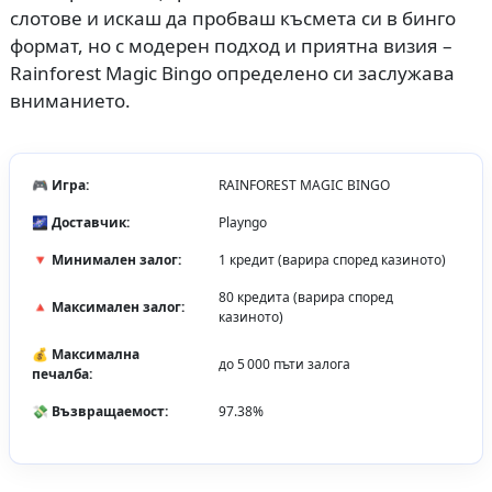
слотове и искаш да пробваш късмета си в бинго
формат, но с модерен подход и приятна визия –
Rainforest Magic Bingo определено си заслужава
вниманието.
🎮 Игра:
RAINFOREST MAGIC BINGO
🌌 Доставчик:
Playngo
🔻 Минимален залог:
1 кредит (варира според казиното)
80 кредита (варира според
🔺 Максимален залог:
казиното)
💰 Максимална
до 5 000 пъти залога
печалба:
💸 Възвращаемост:
97.38%​