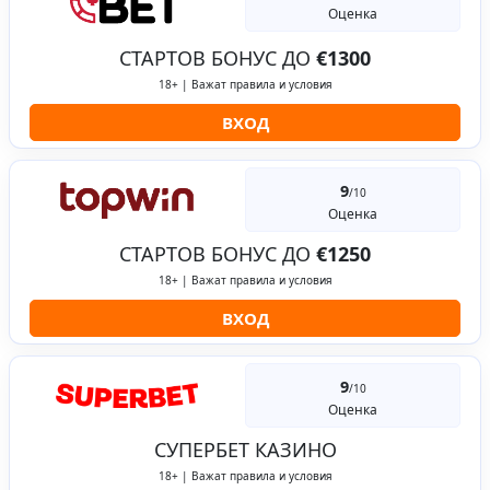
Оценка
СТАРТОВ БОНУС ДО
€1300
18+ | Важат правила и условия
ВХОД
9
/10
Оценка
СТАРТОВ БОНУС ДО
€1250
18+ | Важат правила и условия
ВХОД
9
/10
Оценка
СУПЕРБЕТ КАЗИНО
18+ | Важат правила и условия