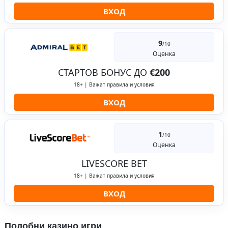
ВХОД
9
/10
Оценка
СТАРТОВ БОНУС ДО
€200
18+ | Важат правила и условия
ВХОД
1
/10
Оценка
LIVESCORE BET
18+ | Важат правила и условия
ВХОД
Подобни казино игри