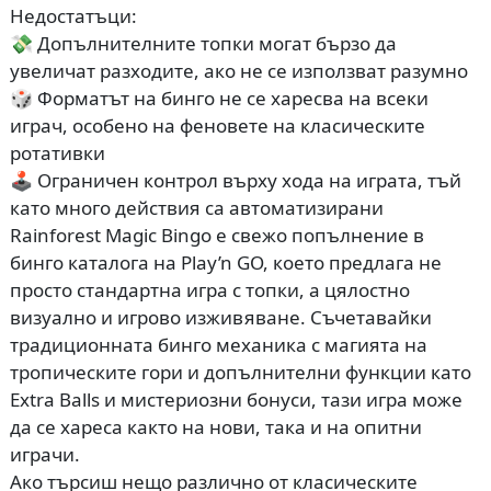
Недостатъци:
💸 Допълнителните топки могат бързо да
увеличат разходите, ако не се използват разумно
🎲 Форматът на бинго не се харесва на всеки
играч, особено на феновете на класическите
ротативки
🕹️ Ограничен контрол върху хода на играта, тъй
като много действия са автоматизирани
Rainforest Magic Bingo е свежо попълнение в
бинго каталога на Play’n GO, което предлага не
просто стандартна игра с топки, а цялостно
визуално и игрово изживяване. Съчетавайки
традиционната бинго механика с магията на
тропическите гори и допълнителни функции като
Extra Balls и мистериозни бонуси, тази игра може
да се хареса както на нови, така и на опитни
играчи.
Ако търсиш нещо различно от класическите