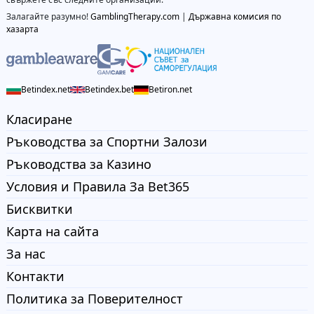
Залагайте разумно!
GamblingTherapy.com
|
Държавна комисия по
хазарта
Betindex.net
Betindex.bet
Betiron.net
Класиране
Ръководства за Спортни Залози
Ръководства за Казино
Условия и Правила За Bet365
Бисквитки
Карта на сайта
За нас
Контакти
Политика за Поверителност