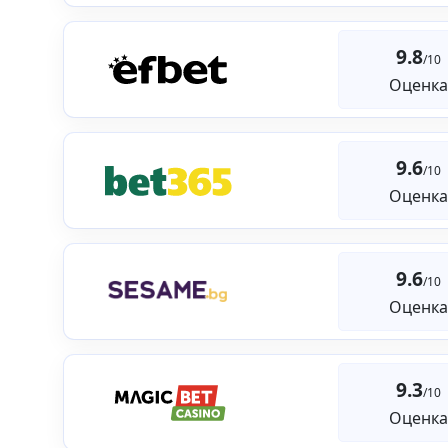
9.8
/10
Оценка
9.6
/10
Оценка
9.6
/10
Оценка
9.3
/10
Оценка