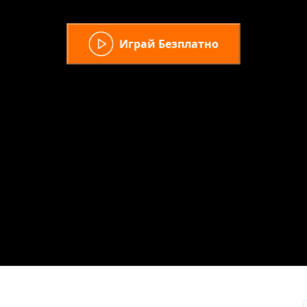
Играй Безплатно