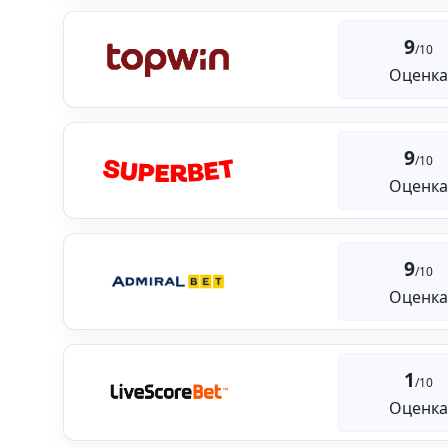
9
/10
Оценка
9
/10
Оценка
9
/10
Оценка
1
/10
Оценка