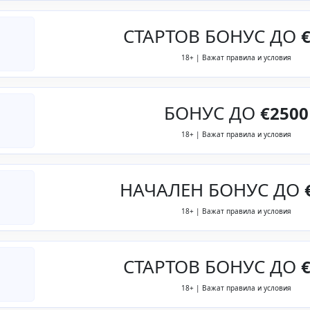
СТАРТОВ БОНУС ДО
18+ | Важат правила и условия
БОНУС ДО
€2500
18+ | Важат правила и условия
НАЧАЛЕН БОНУС ДО
18+ | Важат правила и условия
СТАРТОВ БОНУС ДО
18+ | Важат правила и условия