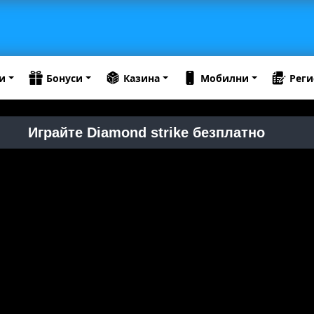
и
Бонуси
Казина
Мобилни
Реги
Играйте Diamond strike безплатно