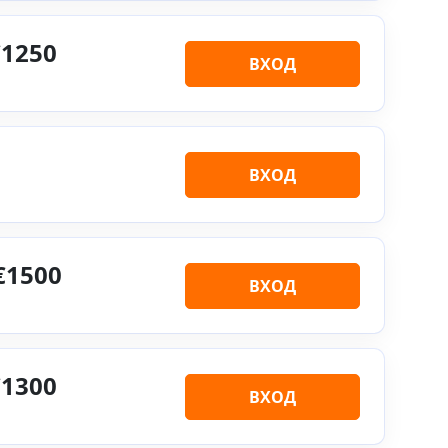
€1250
ВХОД
ВХОД
€1500
ВХОД
€1300
ВХОД