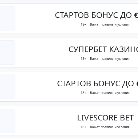
СТАРТОВ БОНУС ДО
18+ | Важат правила и условия
СУПЕРБЕТ КАЗИН
18+ | Важат правила и условия
СТАРТОВ БОНУС ДО
18+ | Важат правила и условия
LIVESCORE BET
18+ | Важат правила и условия