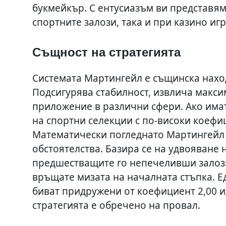
букмейкър. С ентусиазъм ви представям
спортните залози, така и при казино игр
Същност на стратегията
Системата Мартингейл е същинска нахо
Подсигурява стабилност, извлича макси
приложение в различни сфери. Ако имат
на спортни селекции с по-високи коефици
Математически погледнато Мартингейл
обстоятелства. Базира се на удвояване н
предшестващите го непечеливши залози
връщате мизата на началната стъпка. Е
биват придружени от коефициент 2,00 и
стратегията е обречено на провал.