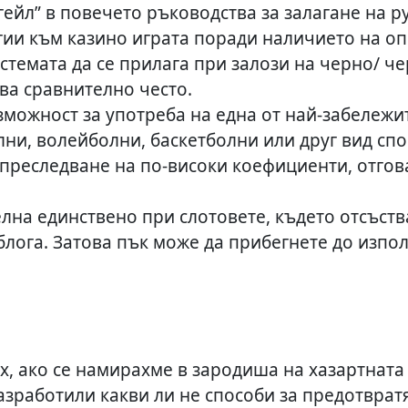
л” в повечето ръководства за залагане на ру
егии към казино играта поради наличието на оп
стемата да се прилага при залози на черно/ че
ва сравнително често.
зможност за употреба на една от най-забележи
олни, волейболни, баскетболни или друг вид сп
в преследване на по-високи коефициенти, отго
елна единствено при слотовете, където отсъств
лога. Затова пък може да прибегнете до изпо
х, ако се намирахме в зародиша на хазартната
азработили какви ли не способи за предотврат