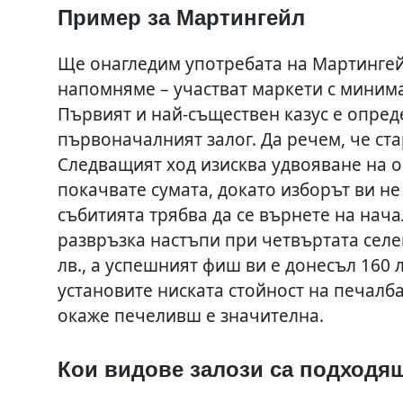
Пример за Мартингейл
Ще онагледим употребата на Мартингей
напомняме – участват маркети с минима
Първият и най-съществен казус е опреде
първоначалният залог. Да речем, че стар
Следващият ход изисква удвояване на обл
покачвате сумата, докато изборът ви не
събитията трябва да се върнете на нача
развръзка настъпи при четвъртата селе
лв., а успешният фиш ви е донесъл 160 
установите ниската стойност на печалба
окаже печеливш е значителна.
Кои видове залози са подходя