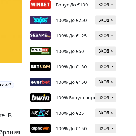
Бонус До €100
100% До €250
100% До €125
100% До
€50
100% До
€150
100% До
€150
аваме?
100% Бонус спорт
100% До €25
е. В
100% До €150
збрания