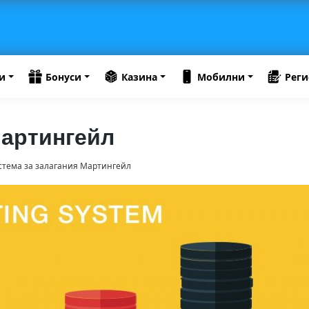
и
Бонуси
Казина
Мобилни
Реги
Мартингейл
стема за залагания Мартингейл