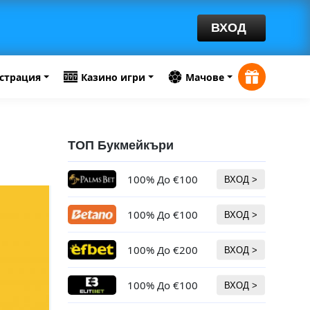
ВХОД
страция
Казино игри
Мачове
ТОП Букмейкъри
100% До
€100
100% До
€100
100% До €200
100% До
€100