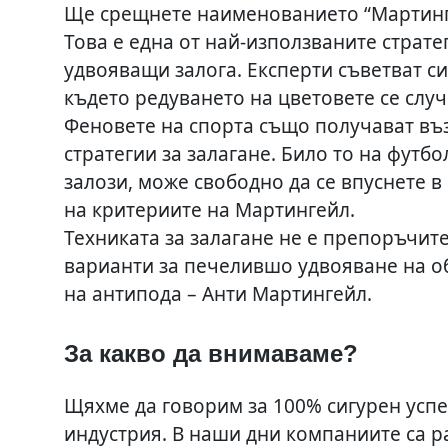
Ще срещнете наименованието “Мартингей
Това е една от най-използваните страт
удвояващи залога. Експерти съветват си
където редуването на цветовете се случ
Феновете на спорта също получават въ
стратегии за залагане. Било то на футб
залози, може свободно да се впуснете 
на критериите на Мартингейл.
Техниката за залагане не е препоръчит
варианти за печелившо удвояване на об
на антипода – Анти Мартингейл.
За какво да внимаваме?
Щяхме да говорим за 100% сигурен успе
индустрия. В наши дни компаниите са р