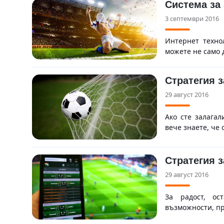
Система за 
3 септември 2016
Интернет техно
можете не само д
Стратегия з
29 август 2016
Ако сте залага
вече знаете, че
Стратегия з
29 август 2016
За радост, ос
възможности, пр