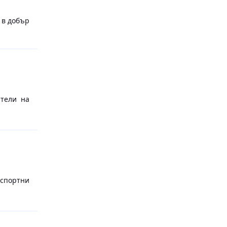
 в добър
ители на
 спортни