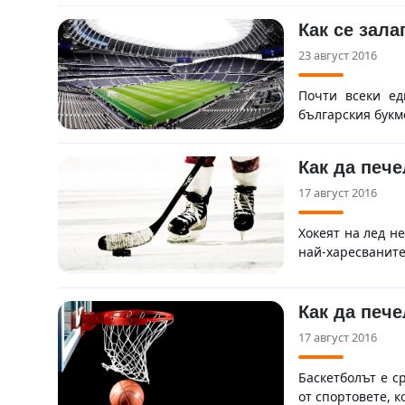
Как се зала
23 август 2016
Почти всеки ед
българския букм
Как да пече
17 август 2016
Хокеят на лед не
най-харесванит
Как да пече
17 август 2016
Баскетболът е с
от спортовете, 