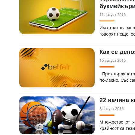
букмейкър
11 август 2016
Има толкова мно
говорят нещо, о
Как се депо
10 август 2016
Прехвърлянето н
по-лесно. Със с
22 начина к
8 август 2016
Множество от хо
крайност са тези