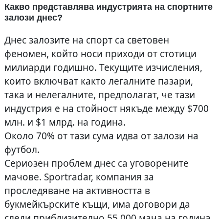
Какво представлява индустрията на спортните
залози днес?
Днес залозите на спорт са световен
феномен, който носи приходи от стотици
милиарди годишно. Текущите изчисления,
които включват както легалните пазари,
така и нелегалните, предполагат, че тази
индустрия е на стойност някъде между $700
млн. и $1 млрд. на година.
Около 70% от тази сума идва от залози на
футбол.
Сериозен проблем днес са уговорените
мачове. Sportradar, компания за
проследяване на активността в
букмейкърските къщи, има договори да
следи приблизително 55 000 мача на година,