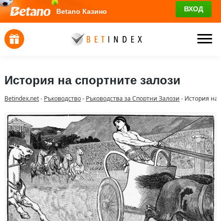
Skip
ВХОД
Betano Казино
to
content
История на спортните залози
Betindex.net
-
Ръководствo
-
Ръководства за Спортни Залози
-
История на 