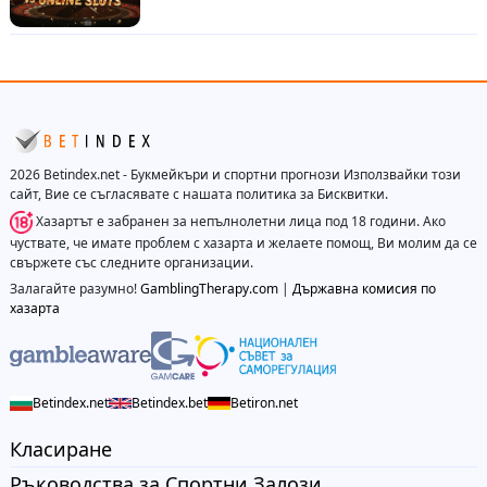
2026 Betindex.net - Букмейкъри и спортни прогнози Използвайки този
сайт, Вие се съгласявате с нашата политика за Бисквитки.
Хазартът е забранен за непълнолетни лица под 18 години. Ако
чуствате, че имате проблем с хазарта и желаете помощ, Ви молим да се
свържете със следните организации.
Залагайте разумно!
GamblingTherapy.com
|
Държавна комисия по
хазарта
Betindex.net
Betindex.bet
Betiron.net
Класиране
Ръководства за Спортни Залози