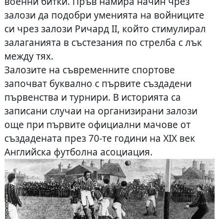
военни битки. Пръв намира начин чрез
залози да подобри уменията на войниците
си чрез залози Ричард
II
, който стимулирал
залаганията в състезания по стрелба с лък
между тях.
Залозите на съвременните спортове
започват буквално с първите създадени
първенства и турнири. В историята са
записани случаи на организирани залози
още при първите официални мачове от
създадената през 70-те години на XIX век
Английска футболна асоциация.