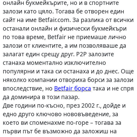
онлайн букмейкърите, но и в спортните
залози като цяло. Тогава бе отворен един
сайт на име Betfair.
com
. За разлика от всички
останали онлайн и физически букмейкъри
по това време, Betfair не приемаше лично
залози от клиентите, а им позволяваше да
залагат един срещу друг. P2P залозите
станаха моментално изключително
популярни и така си останаха и до днес. Още
няколко компании отвориха борси за залози
впоследствие
, но
Betfair борса
така и не спря
да доминира в този пазар.
Две години по-късно, през 2002 г., дойде и
едно друго ключово нововъведение, за
което ви споменахме по-горе – тогава за
първи път бе възможно да заложиш на