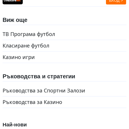
Виж още
ТВ Програма футбол
Класиране футбол
Казино игри
Ръководства и стратегии
Ръководства за Спортни Залози
Ръководства за Казино
Най-нови