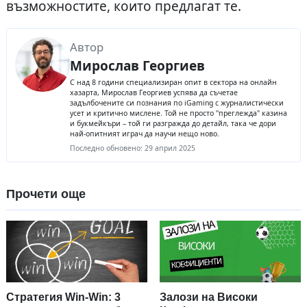
възможностите, които предлагат те.
Автор
Мирослав Георгиев
С над 8 години специализиран опит в сектора на онлайн
хазарта, Мирослав Георгиев успява да съчетае
задълбочените си познания по iGaming с журналистически
усет и критично мислене. Той не просто "преглежда" казина
и букмейкъри – той ги разгражда до детайл, така че дори
най-опитният играч да научи нещо ново.
Последно обновено:
29 април 2025
Прочети още
Стратегия Win-Win: 3
Залози на Високи