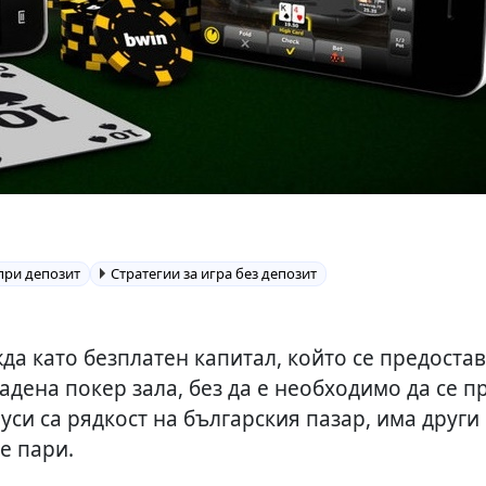
при депозит
Стратегии за игра без депозит
жда като безплатен капитал, който се предоста
адена покер зала, без да е необходимо да се п
уси са рядкост на българския пазар, има други
е пари.