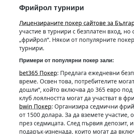
Фрийрол турнири
Лицензираните покер сайтове за Бълга
участие в турнири с безплатен вход, но
„фрийрол“. Някои от популярните поке
турнири.
Примери от популярни покер зали:
bet365 Покер
: Предлага ежедневни безп
време. Освен това, потребителите мога
дошли“, който включва до 365 евро под
клуб лоялността могат да участват в фр
bwin Покер
: Организира седмични фрий
от 1500 долара. За да вземете участие, 
през седмицата. След първия депозит, и
подарък-изненада, които могат да включ