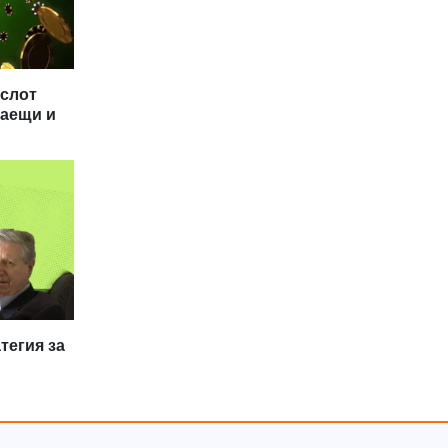
 слот
наещи и
тегия за