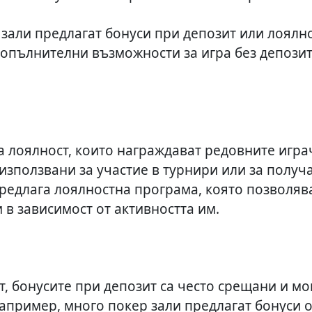
зали предлагат бонуси при депозит или лоялн
допълнителни възможности за игра без депозит
а лоялност, които награждават редовните игра
 използвани за участие в турнири или за получ
предлага лоялностна програма, която позволяв
 в зависимост от активността им.
, бонусите при депозит са често срещани и мо
Например, много покер зали предлагат бонуси 