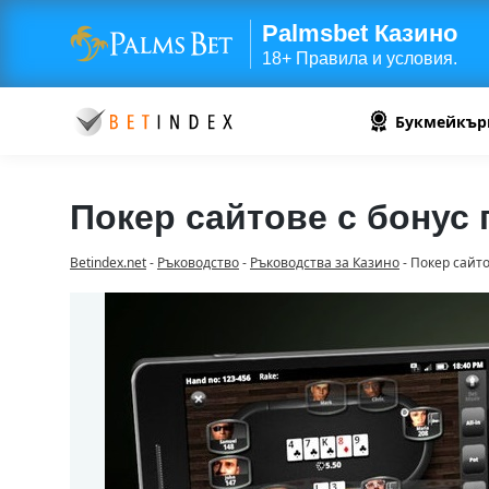
Skip
Palmsbet Казино
to
18+ Правила и условия.
content
Букмейкър
Покер сайтове с бонус 
Betindex.net
-
Ръководствo
-
Ръководства за Казино
-
Покер сайто