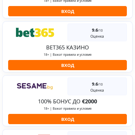
18+ | Важат правила и условия
ВХОД
9.6
/10
Оценка
BET365 КАЗИНО
18+ | Важат правила и условия
ВХОД
9.6
/10
Оценка
100% БОНУС ДО
€2000
18+ | Важат правила и условия
ВХОД