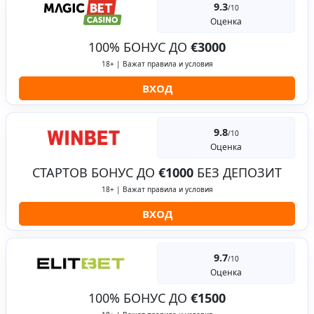
9.3
/10
Оценка
100% БОНУС ДО
€3000
18+ | Важат правила и условия
ВХОД
9.8
/10
Оценка
СТАРТОВ БОНУС ДО
€1000
БЕЗ ДЕПОЗИТ
18+ | Важат правила и условия
ВХОД
9.7
/10
Оценка
100% БОНУС ДО
€1500