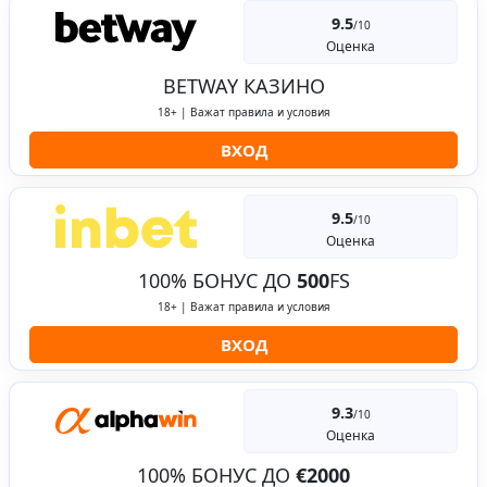
9.5
/10
Оценка
BETWAY КАЗИНО
18+ | Важат правила и условия
ВХОД
9.5
/10
Оценка
100% БОНУС ДО
500
FS
18+ | Важат правила и условия
ВХОД
9.3
/10
Оценка
100% БОНУС ДО
€2000