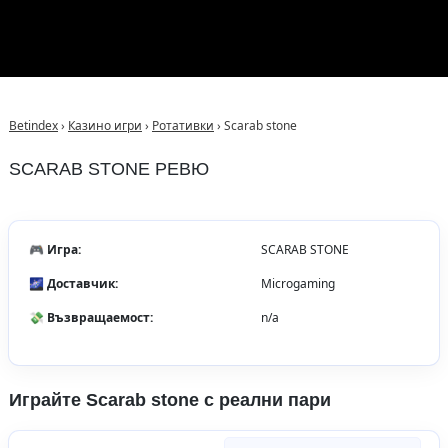
Betindex
›
Казино игри
›
Ротативки
›
Scarab stone
SCARAB STONE РЕВЮ
🎮 Игра:
SCARAB STONE
🌌 Доставчик:
Microgaming
💸 Възвращаемост:
n/a
Играйте Scarab stone с реални пари