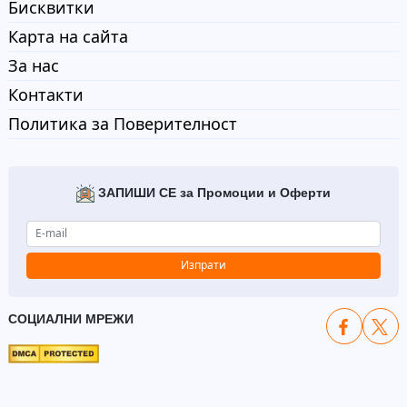
Бисквитки
Карта на сайта
За нас
Контакти
Политика за Поверителност
ЗАПИШИ СЕ за Промоции и Оферти
Изпрати
СОЦИАЛНИ МРЕЖИ