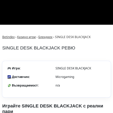
Betindex
›
Казино игри
›
Блекджек
›
SINGLE DESK BLACKJACK
SINGLE DESK BLACKJACK РЕВЮ
🎮 Игра:
SINGLE DESK BLACKJACK
🌌 Доставчик:
Microgaming
💸 Възвращаемост:
n/a
Играйте SINGLE DESK BLACKJACK с реални
пари