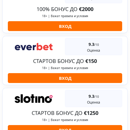
100% БОНУС ДО
€2000
18+ | Важат правила и условия
ВХОД
9.3
/10
Оценка
СТАРТОВ БОНУС ДО
€150
18+ | Важат правила и условия
ВХОД
9.3
/10
Оценка
СТАРТОВ БОНУС ДО
€1250
18+ | Важат правила и условия