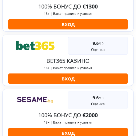
100% БОНУС ДО
€1300
18+ | Важат правила и условия
ВХОД
9.6
/10
Оценка
BET365 КАЗИНО
18+ | Важат правила и условия
ВХОД
9.6
/10
Оценка
100% БОНУС ДО
€2000
18+ | Важат правила и условия
ВХОД