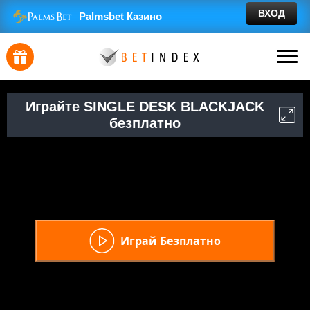
Skip
ВХОД
Palmsbet Казино
to
content
Играйте SINGLE DESK BLACKJACK
безплатно
Играй Безплатно