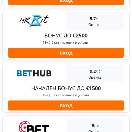
ВХОД
9.7
/10
Оценка
БОНУС ДО
€2500
18+ | Важат правила и условия
ВХОД
9.2
/10
Оценка
НАЧАЛЕН БОНУС ДО
€1500
18+ | Важат правила и условия
ВХОД
9
/10
Оценка