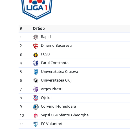
#
Отбор
Rapid
1
Dinamo Bucuresti
2
FCSB
3
Farul Constanta
4
Universitatea Craiova
5
Universitatea Cluj
6
Arges Pitesti
7
Oţelul
8
Corvinul Hunedoara
9
Sepsi OSK Sfantu Gheorghe
10
FC Voluntari
11