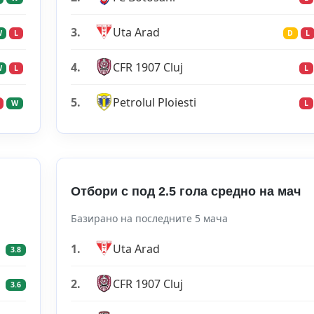
3.
Uta Arad
W
L
D
L
4.
CFR 1907 Cluj
W
L
L
5.
Petrolul Ploiesti
W
L
Отбори с под 2.5 гола средно на мач
Базирано на последните 5 мача
1.
Uta Arad
3.8
2.
CFR 1907 Cluj
3.6