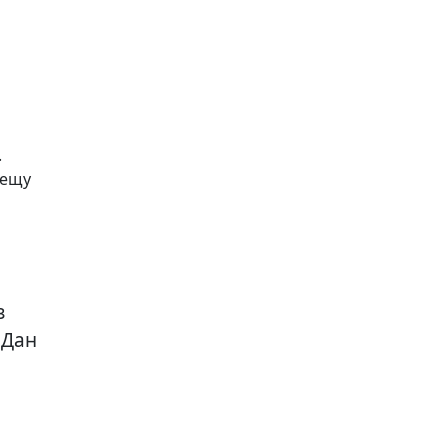
.
рещу
з
 Дан