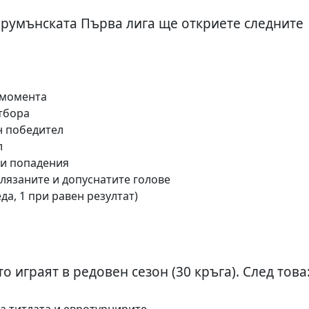
в румънската Първа лига ще откриете следните
 момента
отбора
ен победител
л
ни попадения
елязаните и допуснатите голове
еда, 1 при равен резултат)
о играят в редовен сезон (30 кръга). След това
а титлата и евротурнирите.