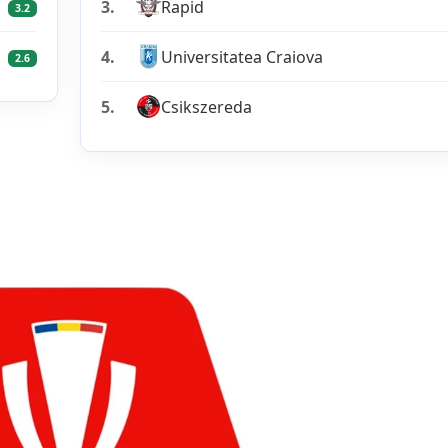
3.
Rapid
3.2
4.
Universitatea Craiova
2.6
5.
Csikszereda