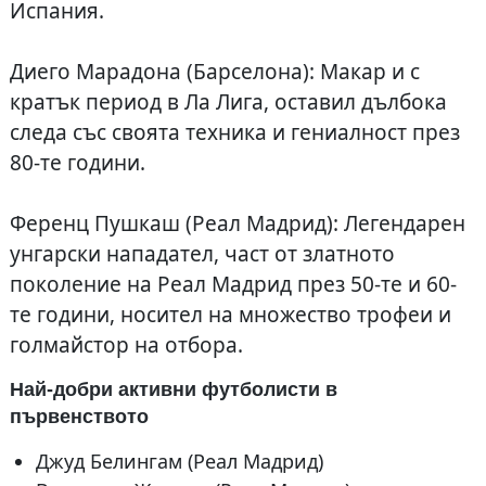
Испания.
Диего Марадона (Барселона): Макар и с
кратък период в Ла Лига, оставил дълбока
следа със своята техника и гениалност през
80-те години.
Ференц Пушкаш (Реал Мадрид): Легендарен
унгарски нападател, част от златното
поколение на Реал Мадрид през 50-те и 60-
те години, носител на множество трофеи и
голмайстор на отбора.
Най-добри активни футболисти в
първенството
Джуд Белингам (Реал Мадрид)