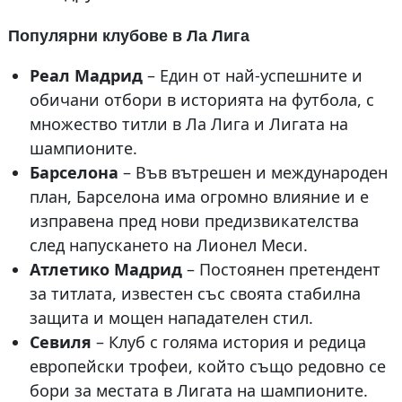
Популярни клубове в Ла Лига
Реал Мадрид
– Един от най-успешните и
обичани отбори в историята на футбола, с
множество титли в Ла Лига и Лигата на
шампионите.
Барселона
– Във вътрешен и международен
план, Барселона има огромно влияние и е
изправена пред нови предизвикателства
след напускането на Лионел Меси.
Атлетико Мадрид
– Постоянен претендент
за титлата, известен със своята стабилна
защита и мощен нападателен стил.
Севиля
– Клуб с голяма история и редица
европейски трофеи, който също редовно се
бори за местата в Лигата на шампионите.