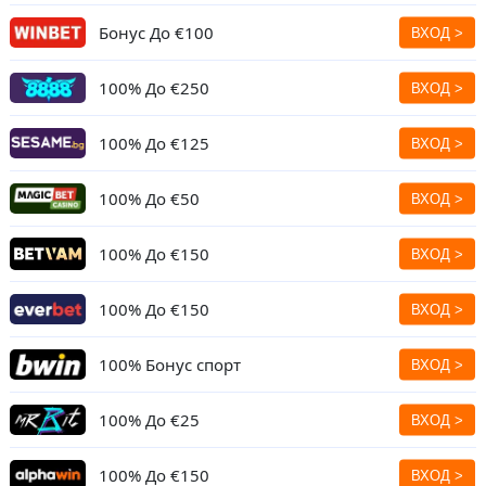
Бонус До €100
100% До €250
100% До €125
100% До
€50
100% До
€150
100% До
€150
100% Бонус спорт
100% До €25
100% До €150