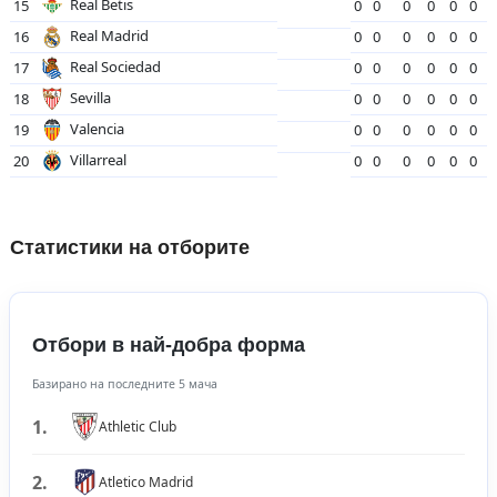
Real Betis
15
0
0
0
0
0
0
Real Madrid
16
0
0
0
0
0
0
Real Sociedad
17
0
0
0
0
0
0
Sevilla
18
0
0
0
0
0
0
Valencia
19
0
0
0
0
0
0
Villarreal
20
0
0
0
0
0
0
Статистики на отборите
Отбори в най-добра форма
Базирано на последните 5 мача
1.
Athletic Club
2.
Atletico Madrid