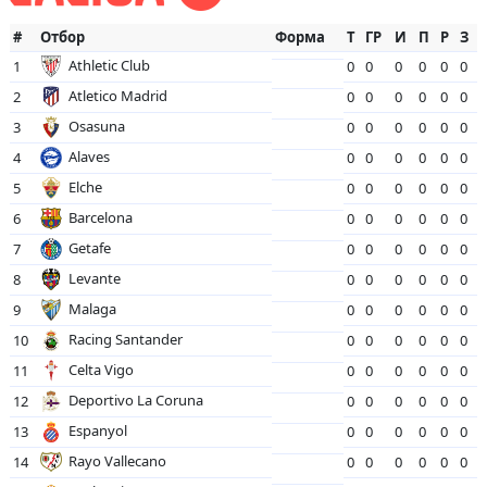
#
Отбор
Форма
Т
ГР
И
П
Р
З
Athletic Club
1
0
0
0
0
0
0
Atletico Madrid
2
0
0
0
0
0
0
Osasuna
3
0
0
0
0
0
0
Alaves
4
0
0
0
0
0
0
Elche
5
0
0
0
0
0
0
Barcelona
6
0
0
0
0
0
0
Getafe
7
0
0
0
0
0
0
Levante
8
0
0
0
0
0
0
Malaga
9
0
0
0
0
0
0
Racing Santander
10
0
0
0
0
0
0
Celta Vigo
11
0
0
0
0
0
0
Deportivo La Coruna
12
0
0
0
0
0
0
Espanyol
13
0
0
0
0
0
0
Rayo Vallecano
14
0
0
0
0
0
0