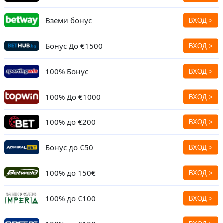
Вземи бонус
Бонус До
€1500
100% Бонус
100% До
€1000
100% до
€200
Бонус до €50
100% до 150€
100% до €100