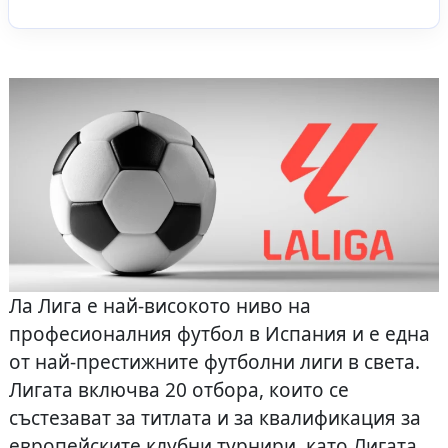
Ла Лига е най-високото ниво на
професионалния футбол в Испания и е една
от най-престижните футболни лиги в света.
Лигата включва 20 отбора, които се
състезават за титлата и за квалификация за
европейските клубни турнири, като Лигата