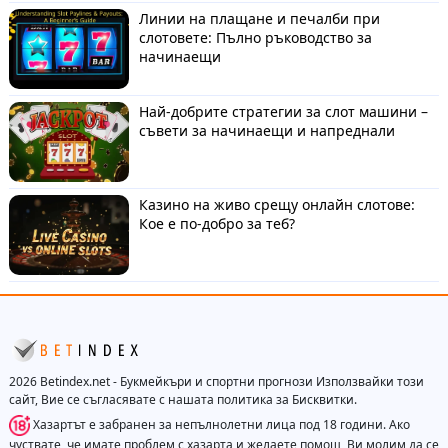
Линии на плащане и печалби при
слотовете: Пълно ръководство за
начинаещи
Най-добрите стратегии за слот машини –
съвети за начинаещи и напреднали
Казино на живо срещу онлайн слотове:
Кое е по-добро за теб?
2026 Betindex.net - Букмейкъри и спортни прогнози Използвайки този
сайт, Вие се съгласявате с нашата политика за Бисквитки.
Хазартът е забранен за непълнолетни лица под 18 години. Ако
чуствате, че имате проблем с хазарта и желаете помощ, Ви молим да се