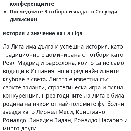
конференциите
Последните 3
отбора изпадат в
Сегунда
дивисион
История и значение на La Liga
Ла Лига има дълга и успешна история, като
традиционно е доминирана от отбори като
Реал Мадрид и Барселона, които са не само
водещи в Испания, но и сред най-силните
клубове в света. Лигата е известна със
своите таланти, стратегическа игра и силна
конкуренция. През годините Ла Лига е била
родина на някои от най-големите футболни
звезди като Лионел Меси, Кристиано
Роналдо, Зинедин Зидан, Роналдо Насарио и
много други.