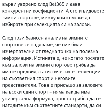
върви уверено след Bet365 и дава
конкурентни коефициенти. А ето и видовете
зимни спортове, между които може да
избирате при селекцията си на залози.
След този базисен анализ на зимните
спортове се надяваме, че сме били
изчерпателни от гледна точка на полезна
информация. Истината е, че когато посягате
към залози на зимни спортове трябва да
имате предвид статистическите тенденции
на съответния спорт и неговите
представители. Това е присъщо за залозите
на всеки един спорт – няма как да има
универсална формула, просто трябва да се
нагодите към съответните стандарти, да си