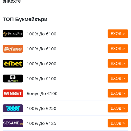
знаехте
ТОП Букмейкъри
100% До
€100
100% До
€100
100% До €200
100% До
€100
Бонус До €100
100% До €250
100% До €125