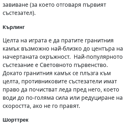
завиване (за което отговаря първият
състезател).
Кърлинг
Целта на играта е да пратите гранитния
камък възможно най-близко до центъра на
начертаната окръжност. Най-популярното
състезание е Световното първенство.
Докато гранитния камък се плъзга към
целта, противниковите състезатели имат
право да почистват леда пред него, което
води до по-голяма сила или редуциране на
скоростта, ако не го правят.
Шорттрек