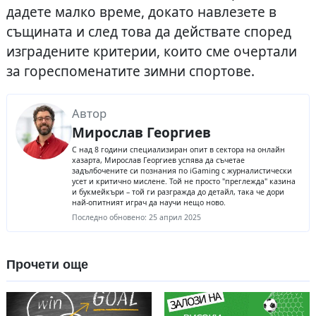
дадете малко време, докато навлезете в
същината и след това да действате според
изградените критерии, които сме очертали
за гореспоменатите зимни спортове.
Автор
Мирослав Георгиев
С над 8 години специализиран опит в сектора на онлайн
хазарта, Мирослав Георгиев успява да съчетае
задълбочените си познания по iGaming с журналистически
усет и критично мислене. Той не просто "преглежда" казина
и букмейкъри – той ги разгражда до детайл, така че дори
най-опитният играч да научи нещо ново.
Последно обновено:
25 април 2025
Прочети още