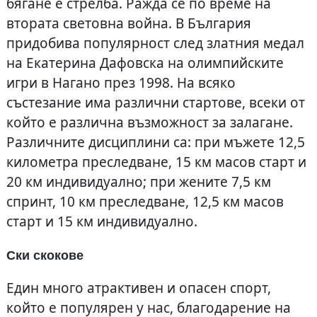
бягане е стрелба. Ражда се по време на
втората световна война. В България
придобива популярност след златния медал
на Екатерина Дафовска на олимпийските
игри в Нагано през 1998. На всяко
състезание има различни стартове, всеки от
който е различна възможност за залагане.
Различните дисциплини са: при мъжете 12,5
километра преследване, 15 км масов старт и
20 км индивидуално; при жените 7,5 км
спринт, 10 км преследване, 12,5 км масов
старт и 15 км индивидуално.
Ски скокове
Един много атрактивен и опасен спорт,
който е популярен у нас, благодарение на