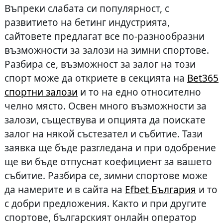
Въпреки слабата си популярност, с
развитието на бетинг индустрията,
сайтовете предлагат все по-разнообразни
възможности за залози на зимни спортове.
Разбира се, възможност за залог на този
спорт може да откриете в секцията на
Bet365
спортни залози
и то на едно относително
челно място. Освен много възможности за
залози, съществува и опцията да поискате
залог на някой състезател и събитие. Тази
заявка ще бъде разгледана и при одобрение
ще ви бъде отпуснат коефициент за вашето
събитие. Разбира се, зимни спортове може
да намерите и в сайта на
Efbet България
и то
с добри предложения. Както и при другите
спортове, българският онлайн оператор