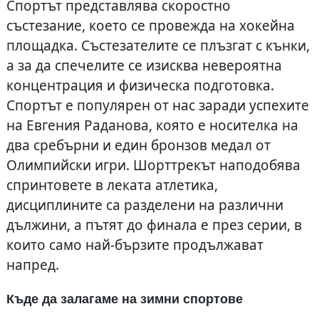
Спортът представлява скоростно
състезание, което се провежда на хокейна
площадка. Състезателите се плъзгат с кънки,
а за да спечелите се изисква невероятна
концентрация и физическа подготовка.
Спортът е популярен от нас заради успехите
на Евгения Раданова, която е носителка на
два сребърни и един бронзов медал от
Олимпийски игри. Шорттрекът наподобява
спринтовете в леката атлетика,
дисциплините са разделени на различни
дължини, а пътят до финала е през серии, в
които само най-бързите продължават
напред.
Къде да залагаме на зимни спортове