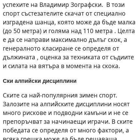
успехите на Владимир Зографски. В този
спорт състезателите скачат от специално
изградена шанца, която може да бъде малка
(до 50 метра) и голяма над 110 метра . Целта
е да се направи максимално дълъг скок, а
генералното класиране се определя от
дължината , оценка за техниката от съдиите
и силата на вятъра в момента на скока.
Ски алпийски дисциплини
Ските са най-популярния зимен спорт.
Залозите на алпийските дисциплини носят
много рискове и подводни камъни и не се
препоръчват за начинаещи играчи. В ските
победата се определя от много фактори, а
всяка грешка може да бъде решаваща.