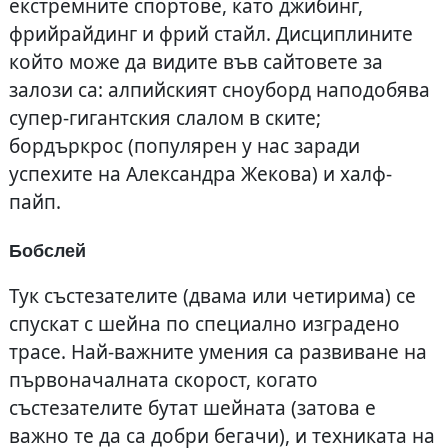
екстремните спортове, като джибинг,
фрийрайдинг и фрий стайл. Дисциплините
който може да видите във сайтовете за
залози са: алпийският сноуборд наподобява
супер-гигантския слалом в ските;
бордъркрос (популярен у нас заради
успехите на Александра Жекова) и халф-
пайп.
Бобслей
Тук състезателите (двама или четирима) се
спускат с шейна по специално изградено
трасе. Най-важните умения са развиване на
първоначалната скорост, когато
състезателите бутат шейната (затова е
важно те да са добри бегачи), и техниката на