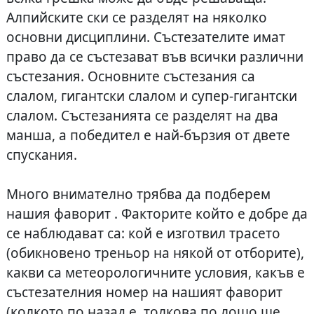
Алпийските ски се разделят на няколко
основни дисциплини. Състезателите имат
право да се състезават във всички различни
състезания. Основните състезания са
слалом, гигантски слалом и супер-гигантски
слалом. Състезанията се разделят на два
манша, а победител е най-бързия от двете
спускания.
Много внимателно трябва да подберем
нашия фаворит . Факторите който е добре да
се наблюдават са: кой е изготвил трасето
(обикновено треньор на някой от отборите),
какви са метеорологичните условия, какъв е
състезателния номер на нашият фаворит
(колкото по назад е, толкова по лошо ще