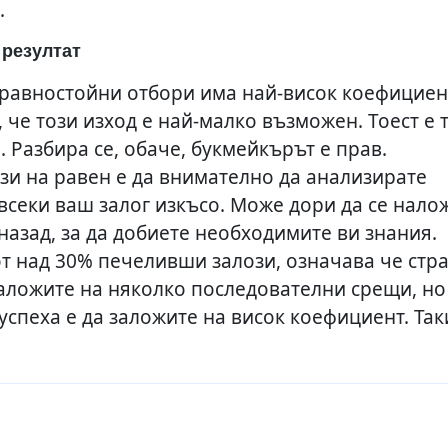
.
 резултат
 равностойни отбори има най-висок коефициен
, че този изход е най-малко възможен. Тоест е 
. Разбира се, обаче, букмейкърът е прав.
зи на равен е да внимателно да анализирате
 всеки ваш залог изкъсо. Може дори да се налож
назад, за да добиете необходимите ви знания.
от над 30% печеливши залози, означава че стр
аложите на няколко последователни срещи, но 
успеха е да заложите на висок коефициент. Так