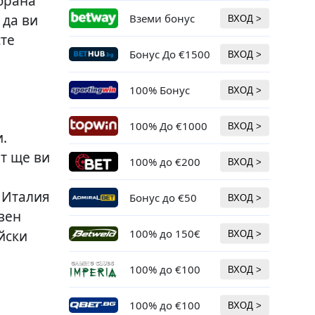
дбрана
 да ви
Вземи бонус
сте
Бонус До
€1500
100% Бонус
100% До
€1000
и.
т ще ви
100% до
€200
 Италия
Бонус до €50
авен
100% до 150€
йски
100% до €100
100% до €100