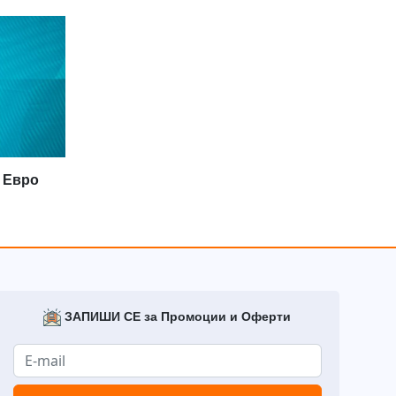
 Евро
ЗАПИШИ СЕ за Промоции и Оферти