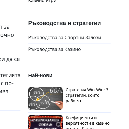
Казино игри
Ръководства и стратегии
т за
точно
Ръководства за Спортни Залози
Ръководства за Казино
и да се
атегията
Най-нови
с по-
Стратегия Win-Win: 3
ива
стратегии, които
работят
Коефициенти и
вероятности в казино
игрите: Как да