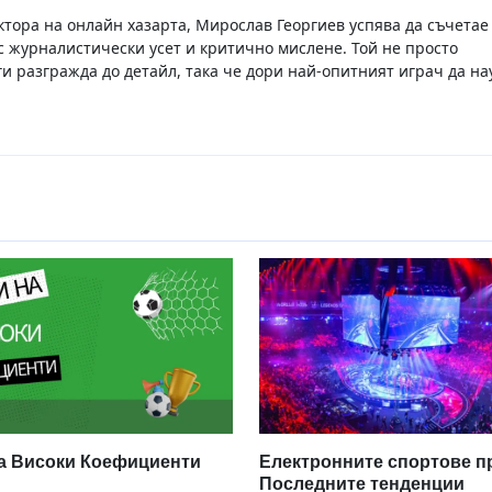
ктора на онлайн хазарта, Мирослав Георгиев успява да съчетае
с журналистически усет и критично мислене. Той не просто
ги разгражда до детайл, така че дори най-опитният играч да на
а Високи Коефициенти
Електронните спортове пр
Последните тенденции