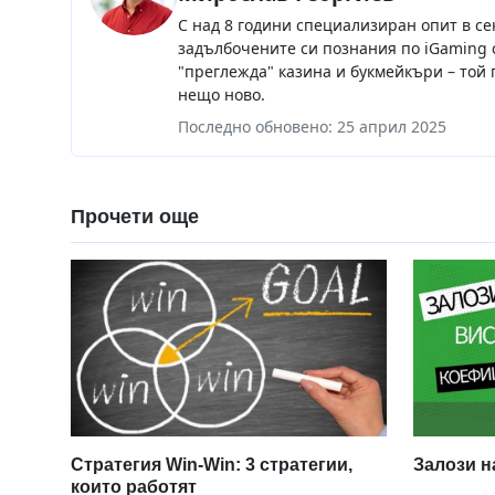
С над 8 години специализиран опит в се
задълбочените си познания по iGaming 
"преглежда" казина и букмейкъри – той 
нещо ново.
Последно обновено:
25 април 2025
Прочети още
Стратегия Win-Win: 3 стратегии,
Залози н
които работят