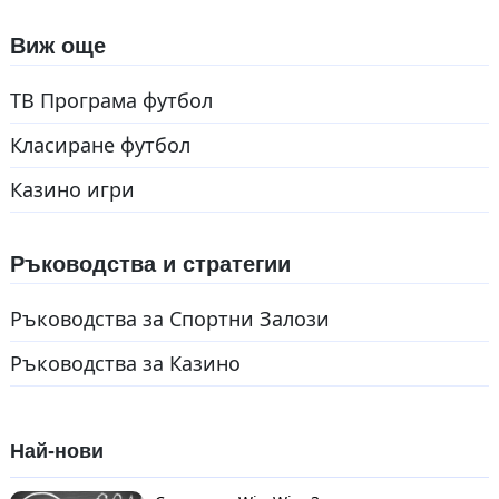
Виж още
ТВ Програма футбол
Класиране футбол
Казино игри
Ръководства и стратегии
Ръководства за Спортни Залози
Ръководства за Казино
Най-нови