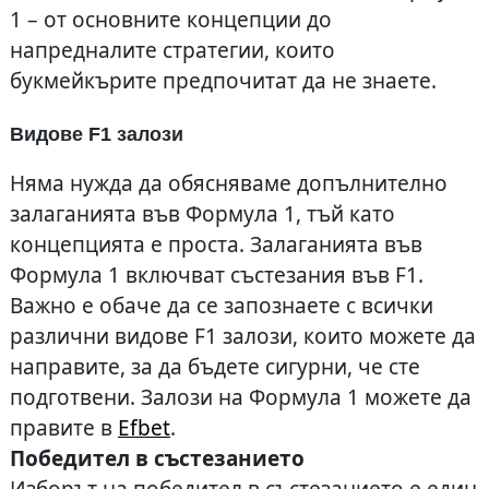
1 – от основните концепции до
напредналите стратегии, които
букмейкърите предпочитат да не знаете.
Видове F1 залози
Няма нужда да обясняваме допълнително
залаганията във Формула 1, тъй като
концепцията е проста. Залаганията във
Формула 1 включват състезания във F1.
Важно е обаче да се запознаете с всички
различни видове F1 залози, които можете да
направите, за да бъдете сигурни, че сте
подготвени. Залози на Формула 1 можете да
правите в
Efbet
.
Победител в състезанието
Изборът на победител в състезанието е един