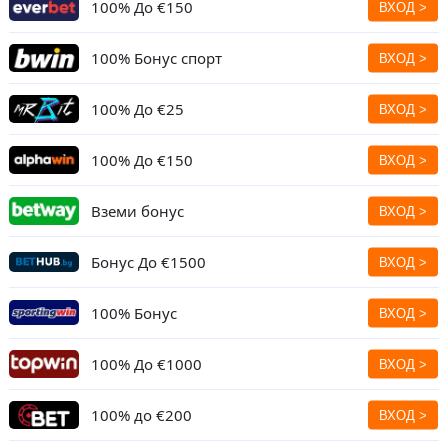
100% До
€150
100% Бонус спорт
100% До €25
100% До €150
Вземи бонус
Бонус До
€1500
100% Бонус
100% До
€1000
100% до
€200