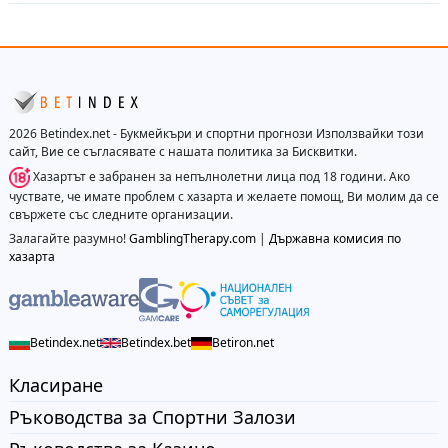
2026 Betindex.net - Букмейкъри и спортни прогнози Използвайки този
сайт, Вие се съгласявате с нашата политика за Бисквитки.
Хазартът е забранен за непълнолетни лица под 18 години. Ако
чуствате, че имате проблем с хазарта и желаете помощ, Ви молим да се
свържете със следните организации.
Залагайте разумно!
GamblingTherapy.com
|
Държавна комисия по
хазарта
Betindex.net
Betindex.bet
Betiron.net
Класиране
Ръководства за Спортни Залози