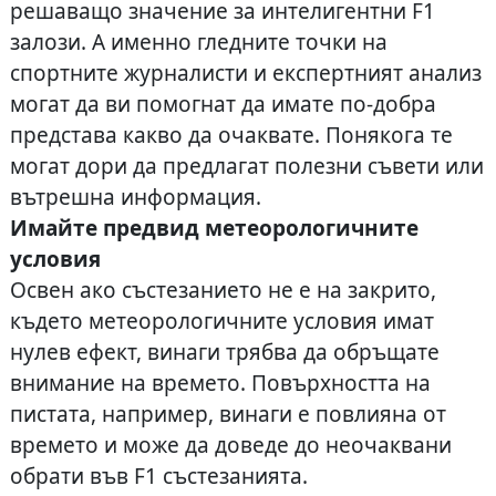
решаващо значение за интелигентни F1
залози. А именно гледните точки на
спортните журналисти и експертният анализ
могат да ви помогнат да имате по-добра
представа какво да очаквате. Понякога те
могат дори да предлагат полезни съвети или
вътрешна информация.
Имайте предвид метеорологичните
условия
Освен ако състезанието не е на закрито,
където метеорологичните условия имат
нулев ефект, винаги трябва да обръщате
внимание на времето. Повърхността на
пистата, например, винаги е повлияна от
времето и може да доведе до неочаквани
обрати във F1 състезанията.