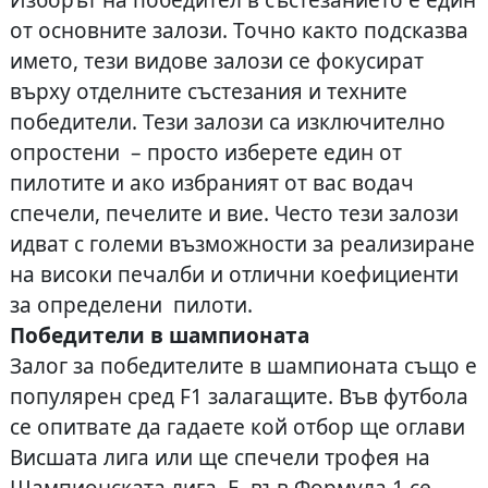
от основните залози. Точно както подсказва
името, тези видове залози се фокусират
върху отделните състезания и техните
победители. Тези залози са изключително
опростени – просто изберете един от
пилотите и ако избраният от вас водач
спечели, печелите и вие. Често тези залози
идват с големи възможности за реализиране
на високи печалби и отлични коефициенти
за определени пилоти.
Победители в шампионата
Залог за победителите в шампионата също е
популярен сред F1 залагащите. Във футбола
се опитвате да гадаете кой отбор ще оглави
Висшата лига или ще спечели трофея на
Шампионската лига. Е, във Формула 1 се