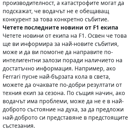
производителност, а катастрофите могат да
подскажат, че водачът не е обещаващ
конкурент за това конкретно събитие.
Четете последните новини от F1 екипа
Четете новини от екипа на F1. Освен че това
ще ви информира за най-новите събития,
може и да ви помогне да направите по-
интелигентни залози поради наличието на
достатъчно информация. Например, ако
Ferrari пусне най-бързата кола в света,
можете да очаквате по-добри резултати от
техния екип за сезона. По същия начин, ако
водачът има проблеми, може да не е в най-
доброто състояние на духа, за да предложи
най-доброто си представяне в предстоящите
състезания.