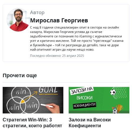
Автор
Мирослав Георгиев
С над 8 години специализиран опит в сектора на онлайн
хазарта, Мирослав Георгиев успява да съчетае
задълбочените си познания по iGaming с журналистически
усет и критично мислене. Той не просто "преглежда" казина
и букмейкъри – той ги разгражда до детайл, така че дори
най-опитният играч да научи нещо ново.
Последно обновено:
25 април 2025
Прочети още
Стратегия Win-Win: 3
Залози на Високи
стратегии, които работят
Коефициенти