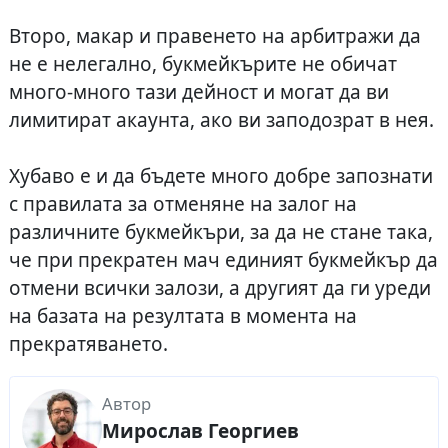
Второ, макар и правенето на арбитражи да
не е нелегално, букмейкърите не обичат
много-много тази дейност и могат да ви
лимитират акаунта, ако ви
заподозр
а
т
в нея.
Хубаво е и да бъдете много добре запознати
с правилата за отменяне на залог на
различните букмейкъри, за да не стане така,
че при прекратен мач единият букмейкър да
отмени всички залози, а другият да ги уреди
на базата на резултата в момента на
прекратяването.
Автор
Мирослав Георгиев