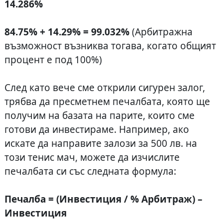
14.286%
84.75% + 14.29% = 99.032%
(Арбитражна
възможност възниква тогава, когато общият
процент е под 100%)
След като вече сме открили сигурен залог,
трябва да пресметнем печалбата, която ще
получим на базата на парите, които сме
готови да инвестираме. Например, ако
искате да направите залози за 500 лв. на
този тенис мач, можете да изчислите
печалбата си със следната формула:
Печалба = (Инвестиция / % Арбитраж) –
Инвестиция