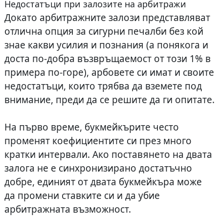
Недостатъци при залозите на арбитражи
Докато арбитражните залози представляват
отлична опция за сигурни печалби без кой
знае какви усилия и познания (а понякога и
доста по-добра възвръщаемост от този 1% в
примера по-горе), арбовете си имат и своите
недостатъци, които трябва да вземете под
внимание, преди да се решите да ги опитате.
На първо време, букмейкърите често
променят коефициентите си през много
кратки интервали. Ако поставянето на двата
залога не е синхронизирано достатъчно
добре, единият от двата букмейкъра може
да промени ставките си и да убие
арбитражната възможност.