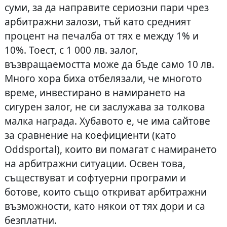
суми, за да направите сериозни пари чрез
арбитражни залози, тъй като средният
процент на печалба от тях е между 1% и
10%. Тоест, с 1 000 лв. залог,
възвращаемостта може да бъде само 10 лв.
Много хора биха отбелязали, че многото
време, инвестирано в намирането на
сигурен залог, не си заслужава за толкова
малка награда. Хубавото е, че има сайтове
за сравнение на коефициенти (като
Oddsportal), които ви помагат с намирането
на арбитражни ситуации. Освен това,
съществуват и софтуерни програми и
ботове, които също откриват арбитражни
възможности, като някои от тях дори и са
безплатни.