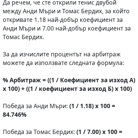
Да речем, че сте открили тенис двубой
между Анди Мъри и Томас Бердих, за който
откривате 1.18 най-добър коефициент за
Анди Мъри и 7.00 най-добър коефициент за
Томас Бердих.
За да изчислите процентът на арбитраж
можете да използвате следната формула:
% Арбитраж = ((1 / Коефициент за изход A)
x 100) + ((1 / коефициент за изход Б) x 100)
Победа за Анди Мъри:
(1 / 1.18) x 100 =
84.746%
Победа за Томас Бердих:
(1 / 7.00) x 100 =