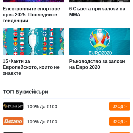
Електронните спортове
6 Съвета при залози на
през 2025: Последните
ММА
тенденции
15 Факти за
Ръководство за залози
Европейското, които не
на Евро 2020
знаехте
ТОП Букмейкъри
100% До
€100
100% До
€100