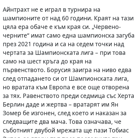
Айнтрахт не е играл в турнира на
шампионите от над 60 години. Краят на тази
цяла ера обаче е към края си. „Червено-
черните“ имат само една шампионска загуба
през 2021 година и са на седем точки над
чертата за Шампионската лига – при това
само на шест кръга до края на
първенството. Борусия заигра на ниво едва
след отпадането си от Шампионската лига,
но вратата към Европа е все още отворена
за тях. Равенството преди седмица със Херта
Берлин даде и жертва – вратарят им Ян
Зомер бе изгонен, след което и наказан за
следващите два мача. Това означава, че
съботният двубой мрежата ще пази Тобиас