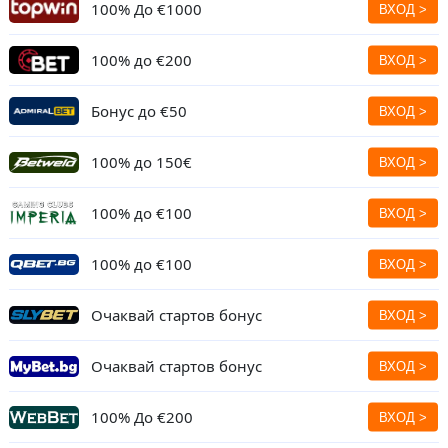
100% До
€1000
100% до
€200
Бонус до €50
100% до 150€
100% до €100
100% до €100
Очаквай стартов бонус
Очаквай стартов бонус
100% До
€200