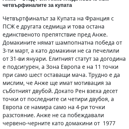
четвърфиналите за купата
Четвъртфиналът за Купата на Франция с
ПСЖ е другата седмица и това остана
единственото препятствие пред Анже.
Домакините нямат шампопнатна победа от
3-ти март, а като домакини не са печелили
от 31-ви януари. Елитният статут за догодина
е подсигурен, а Зона Европа е на 11 точки
при само шест оставащи мача. Трудно е да
мислим, че Анже ще имат мотивация за
съботният двубой. Докато Рен взеха десет
точки от последните си четири двубоя, а
Европа се намира само на 4-ри точки
разстояние. Анже не са побеждавали
червено-черните като домакини от 1977