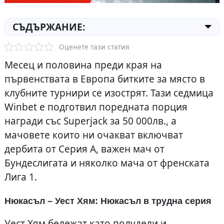
СЪДЪРЖАНИЕ:
Оценете тази статия
Месец и половина преди края на
първенствата в Европа битките за място в
клубните турнири се изострят. Тази седмица
Winbet е подготвил поредната порция
награди със Superjack за 50 000лв., а
мачовете които ни очакват включват
дербита от Серия А, важен мач от
Бундеслигата и няколко мача от френската
Лига 1.
Нюкасъл – Уест Хям: Нюкасъл в трудна серия
Уест Хям бележат като полудели и