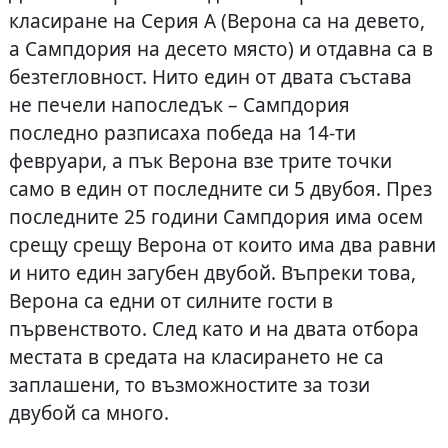
класиране на Серия А (Верона са на девето,
а Сампдория на десето място) и отдавна са в
безтегловност. Нито един от двата състава
не печели напоследък – Сампдория
последно разписаха победа на 14-ти
февруари, а пък Верона взе трите точки
само в един от последните си 5 двубоя. През
последните 25 години Сампдория има осем
срещу срещу Верона от които има два равни
и нито един загубен двубой. Въпреки това,
Верона са едни от силните гости в
първенството. След като и на двата отбора
местата в средата на класирането не са
заплашени, то възможностите за този
двубой са много.