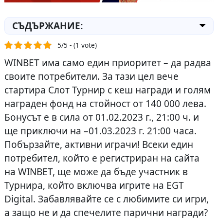
СЪДЪРЖАНИЕ:
5/5 - (1 vote)
WINBET има само един приоритет – да радва
своите потребители. За тази цел вече
стартира Слот Турнир с кеш награди и голям
награден фонд на стойност от 140 000 лева.
Бонусът е в сила от 01.02.2023 г., 21:00 ч. и
ще приключи на –01.03.2023 г. 21:00 часа.
Побързайте, активни играчи! Всеки един
потребител, който е регистриран на сайта
на WINBET, ще може да бъде участник в
Турнира, който включва игрите на EGT
Digital. Забавлявайте се с любимите си игри,
а защо не и да спечелите парични награди?