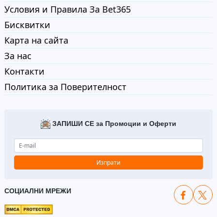
Условия и Правила За Bet365
Бисквитки
Карта на сайта
За нас
Контакти
Политика за Поверителност
ЗАПИШИ СЕ за Промоции и Оферти
Изпрати
СОЦИАЛНИ МРЕЖИ