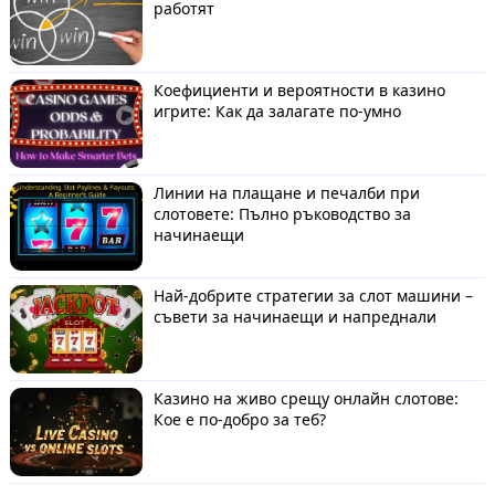
работят
Коефициенти и вероятности в казино
игрите: Как да залагате по-умно
Линии на плащане и печалби при
слотовете: Пълно ръководство за
начинаещи
Най-добрите стратегии за слот машини –
съвети за начинаещи и напреднали
Казино на живо срещу онлайн слотове:
Кое е по-добро за теб?