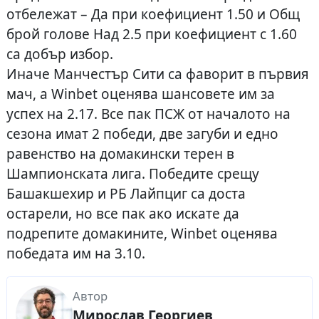
отбележат – Да при коефициент 1.50 и Общ
брой голове Над 2.5 при коефициент с 1.60
са добър избор.
Иначе Манчестър Сити са фаворит в първия
мач, а Winbet оценява шансовете им за
успех на 2.17. Все пак ПСЖ от началото на
сезона имат 2 победи, две загуби и едно
равенство на домакински терен в
Шампионската лига. Победите срещу
Башакшехир и РБ Лайпциг са доста
остарели, но все пак ако искате да
подрепите домакините, Winbet оценява
победата им на 3.10.
Автор
Мирослав Георгиев