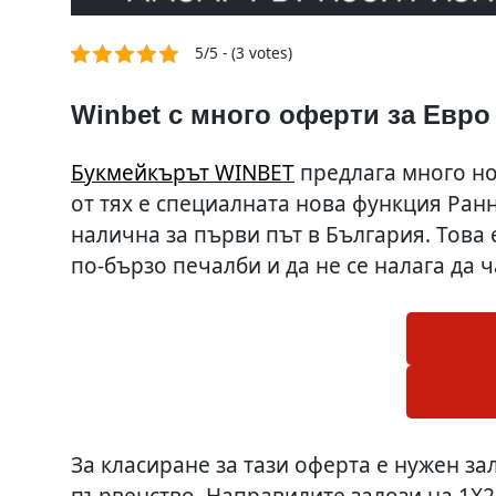
5/5 - (3 votes)
Winbet с много оферти за Евро
Букмейкърът WINBET
предлага много но
от тях е специалната нова функция Ран
налична за първи път в България. Това
по-бързо печалби и да не се налага да 
За класиране за тази оферта е нужен за
първенство. Направилите залози на 1Х2