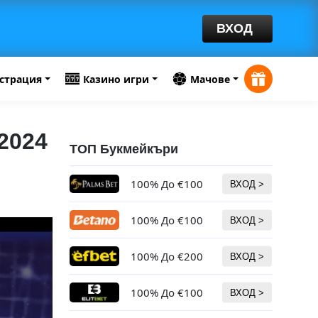
ВХОД
страция
Казино игри
Мачове
2024
ТОП Букмейкъри
100% До
€100
100% До
€100
100% До €200
100% До
€100