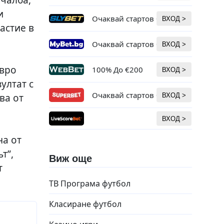
и
Очаквай стартов бонус
астие в
Очаквай стартов бонус
Евро
100% До
€200
ултат с
Очаквай стартов бонус
ва от
на от
т”,
Виж още
т
ТВ Програма футбол
Класиране футбол