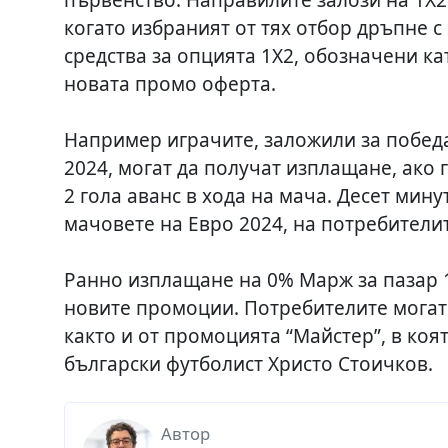
когато избраният от тях отбор дръпне с
средства за опцията 1Х2, обозначени ка
новата промо оферта.
Например играчите, заложили за побед
2024, могат да получат изплащане, ако г
2 гола аванс в хода на мача. Десет мин
мачовете на Евро 2024, на потребители
Ранно изплащане на 0% Марж за пазар 1
новите промоции. Потребителите могат 
както и от промоцията “Майстер”, в коя
български футболист Христо Стоичков.
Автор