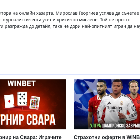
ктора на онлайн хазарта, Мирослав Георгиев успява да съчетае
с журналистически усет и критично мислене. Той не просто
ги разгражда до детайл, така че дори най-опитният играч да на
рнир на Свара: Играчите
Страхотни оферти в WINB