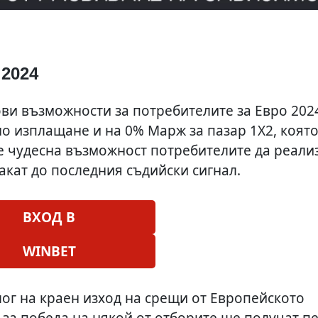
 2024
ви възможности за потребителите за Евро 2024
но изплащане и на 0% Марж за пазар 1Х2, която
 е чудесна възможност потребителите да реали
чакат до последния съдийски сигнал.
ВХОД В
WINBET
лог на краен изход на срещи от Европейското
 за победа на някой от отборите ще получат п