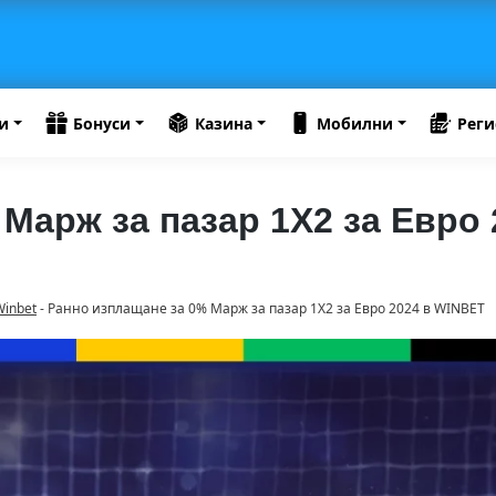
и
Бонуси
Казина
Мобилни
Реги
Марж за пазар 1Х2 за Евро 
Winbet
-
Ранно изплащане за 0% Марж за пазар 1Х2 за Евро 2024 в WINBET