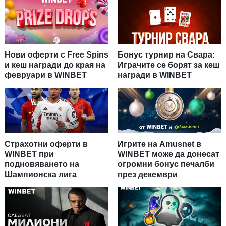
Нови оферти с Free Spins
Бонус турнир на Свара:
и кеш награди до края на
Играчите се борят за кеш
февруари в WINBET
награди в WINBET
Страхотни оферти в
Игрите на Amusnet в
WINBET при
WINBET може да донесат
подновяването на
огромни бонус печалби
Шампионска лига
през декември