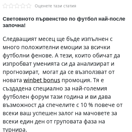
Оценете тази статия
Световното първенство по футбол най-после
започна!
Следващият месец ще бъде изпълнен с
много положителни емоции за всички
футболни фенове. А тези, които обичат да
изпробват уменията си да анализират и
прогнозират, могат да се възползват от
новата
winbet bonus
промоция. Тя е
създадена специално за най-големия
футболен форум тази година и ви дава
възможност да спечелите с 10 % повече от
всеки ваш успешен залог на мачовете за
всеки един ден от груповата фаза на
турнира.