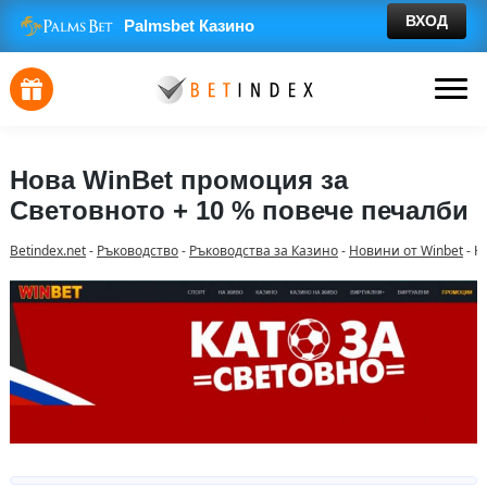
Skip
ВХОД
Palmsbet Казино
to
content
Нова WinBet промоция за
Световното + 10 % повече печалби
Betindex.net
-
Ръководствo
-
Ръководства за Казино
-
Новини от Winbet
-
Н