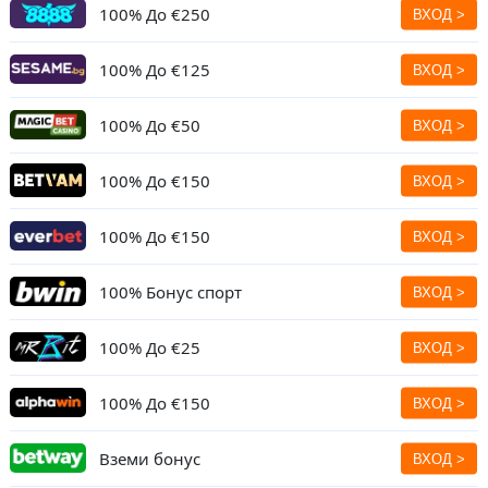
100% До €250
100% До €125
100% До
€50
100% До
€150
100% До
€150
100% Бонус спорт
100% До €25
100% До €150
Вземи бонус