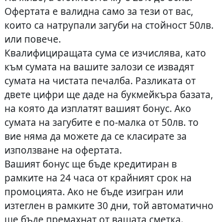
Офертата е валидна само за тези от вас,
които са натрупали загуби на стойност 50лв.
или повече.
Квалифициращата сума се изчислява, като
към сумата на вашите залози се извадят
сумата на чистата печалба. Разликата от
двете цифри ще даде на букмейкъра базата,
на която да изплатят вашият бонус. Ако
сумата на загубите е по-малка от 50лв. то
вие няма да можете да се класирате за
използване на офертата.
Вашият бонус ще бъде кредитиран в
рамките на 24 часа от крайният срок на
промоцията. Ако не бъде изигран или
изтеглен в рамките 30 дни, той автоматично
ще бъде премахнат от вашата сметка.