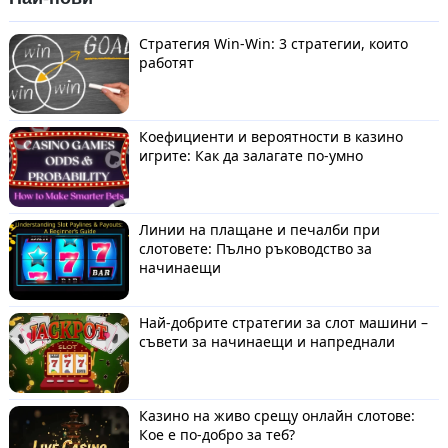
Стратегия Win-Win: 3 стратегии, които
работят
Коефициенти и вероятности в казино
игрите: Как да залагате по-умно
Линии на плащане и печалби при
слотовете: Пълно ръководство за
начинаещи
Най-добрите стратегии за слот машини –
съвети за начинаещи и напреднали
Казино на живо срещу онлайн слотове:
Кое е по-добро за теб?