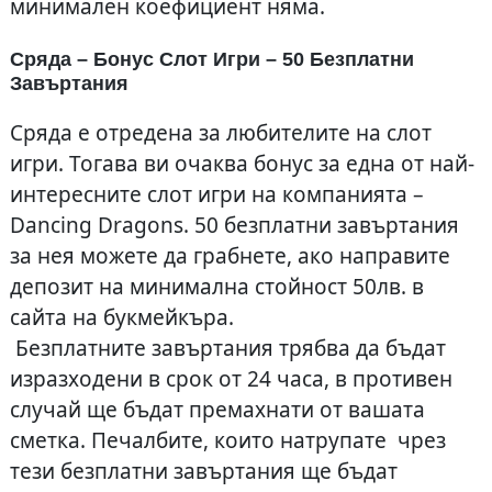
минимален коефициент няма.
Сряда – Бонус Слот Игри – 50 Безплатни
Завъртания
Сряда е отредена за любителите на слот
игри. Тогава ви очаква бонус за една от най-
интересните слот игри на компанията –
Dancing Dragons. 50 безплатни завъртания
за нея можете да грабнете, ако направите
депозит на минимална стойност 50лв. в
сайта на букмейкъра.
Безплатните завъртания трябва да бъдат
изразходени в срок от 24 часа, в противен
случай ще бъдат премахнати от вашата
сметка. Печалбите, които натрупате чрез
тези безплатни завъртания ще бъдат