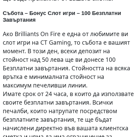
Събота – Бонус Слот игри – 100 Безплатни
Завъртания
Ако Brilliants On Fire е една от любимите ви
слот игри на CT Gaming, то събота е вашият
момент. В този ден, всеки депозит на
стойност над 50 лева ще ви донесе 100
Безплатни завъртания. Стойността на всяка
врътка е минималната стойност на
максимум печеливши линии.
Имате срок от 24 часа, в които да използвате
своите безплатни завъртания. Всички
печалби, които натрупате посредством
безплатните завъртания, те ще бъдат
начислени директно във вашата клиентска
сметка и няма да има ограничение за