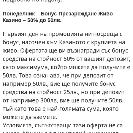
Понеделник – Бонус Презареждане Живо
Казино – 50% до 50лв.
Първият ден на промоцията ни посреща с
бонус, насочен към Казиното с крупиета на
живо. Офертата ще ви възнагради със бонус
средства на стойност 50% от вашият депозит,
като максимума, който можете да получите е
50лв. Това означава, че при депозит от
например 50лв., вие ще получите бонус
средства на стойност 25лв., но при депозит
от например 300лв, вие ще получите 50лв.,
тъй като това е най-голямата сума, която
можете да вземете.
Условията, съпътстващи тази оферта не са