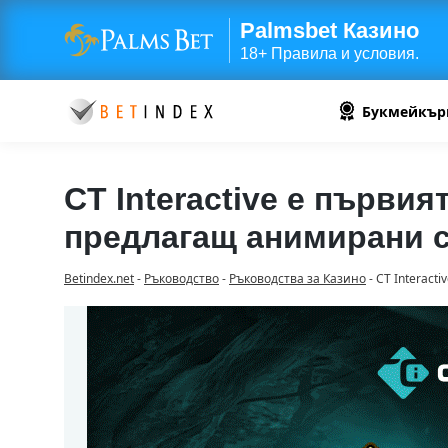
Skip
Palmsbet Казино
to
18+ Правила и условия.
content
Букмейкър
CT Interactive е първи
предлагащ анимирани с
Betindex.net
-
Ръководствo
-
Ръководства за Казино
-
CT Interact