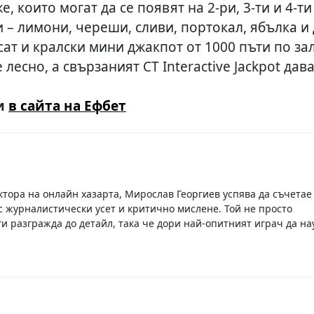
, които могат да се появят на 2-ри, 3-ти и 4-ти
 – лимони, череши, сливи, портокал, ябълка и 
ат и кралски мини джакпот от 1000 пъти по зал
лесно, а свързаният CT Interactive Jackpot дав
ни
в сайта на Ефбет
ктора на онлайн хазарта, Мирослав Георгиев успява да съчетае
с журналистически усет и критично мислене. Той не просто
ги разгражда до детайл, така че дори най-опитният играч да на