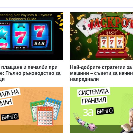
 плащане и печалби при
Най-добрите стратегии за
е: Пълно ръководство за
машини – съвети за начи
щи
напреднали