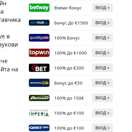
айн
Вземи бонус
за
ставчика
Бонус До
€1500
ve в
100% Бонус
звукови
100% До
€1000
ече
100% до
€200
айта на
Бонус до €50
100% до 150€
100% до €100
100% до €100