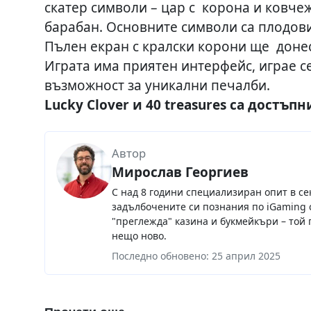
скатер символи – цар с корона и ковчеже
барабан. Основните символи са плодови
Пълен екран с кралски корони ще донес
Играта има приятен интерфейс, играе се 
възможност за уникални печалби.
Lucky Clover
и
40 treasures
са достъп
Автор
Мирослав Георгиев
С над 8 години специализиран опит в се
задълбочените си познания по iGaming 
"преглежда" казина и букмейкъри – той 
нещо ново.
Последно обновено:
25 април 2025