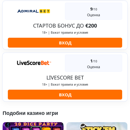
9
/10
Оценка
СТАРТОВ БОНУС ДО
€200
18+ | Важат правила и условия
ВХОД
1
/10
Оценка
LIVESCORE BET
18+ | Важат правила и условия
ВХОД
Подобни казино игри