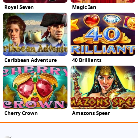
Royal Seven
Magic Ian
Caribbean Adventure
40 Brilliants
Cherry Crown
Amazons Spear