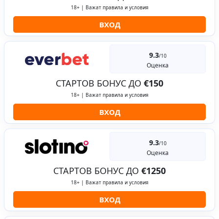
18+ | Важат правила и условия
ВХОД
9.3
/10
Оценка
СТАРТОВ БОНУС ДО
€150
18+ | Важат правила и условия
ВХОД
9.3
/10
Оценка
СТАРТОВ БОНУС ДО
€1250
18+ | Важат правила и условия
ВХОД