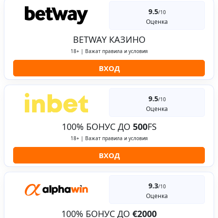
9.5
/10
Оценка
BETWAY КАЗИНО
18+ | Важат правила и условия
ВХОД
9.5
/10
Оценка
100% БОНУС ДО
500
FS
18+ | Важат правила и условия
ВХОД
9.3
/10
Оценка
100% БОНУС ДО
€2000