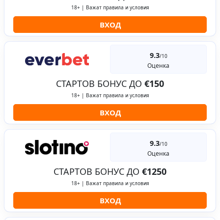
18+ | Важат правила и условия
ВХОД
9.3
/10
Оценка
СТАРТОВ БОНУС ДО
€150
18+ | Важат правила и условия
ВХОД
9.3
/10
Оценка
СТАРТОВ БОНУС ДО
€1250
18+ | Важат правила и условия
ВХОД