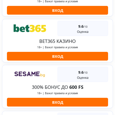
18+ | Важат правила и условия
ВХОД
9.6
/10
Оценка
BET365 КАЗИНО
18+ | Важат правила и условия
ВХОД
9.6
/10
Оценка
300% БОНУС ДО
600 FS
18+ | Важат правила и условия
ВХОД