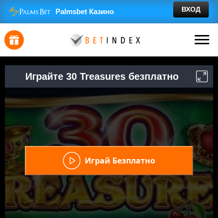
Skip
ВХОД
Palmsbet Казино
to
content
Играйте 30 Treasures безплатно
Играй Безплатно