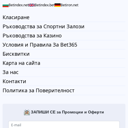
Betindex.net
Betindex.bet
Betiron.net
Класиране
Ръководства за Спортни Залози
Ръководства за Казино
Условия и Правила За Bet365
Бисквитки
Карта на сайта
За нас
Контакти
Политика за Поверителност
ЗАПИШИ СЕ за Промоции и Оферти