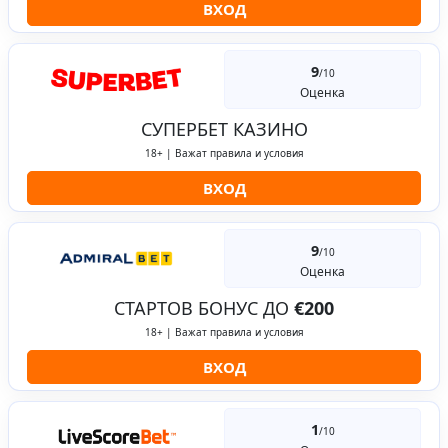
ВХОД
9
/10
Оценка
СУПЕРБЕТ КАЗИНО
18+ | Важат правила и условия
ВХОД
9
/10
Оценка
СТАРТОВ БОНУС ДО
€200
18+ | Важат правила и условия
ВХОД
1
/10