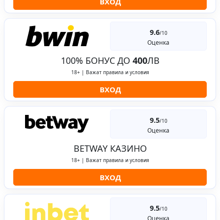
ВХОД
9.6
/10
Оценка
100% БОНУС ДО
400
ЛВ
18+ | Важат правила и условия
ВХОД
9.5
/10
Оценка
BETWAY КАЗИНО
18+ | Важат правила и условия
ВХОД
9.5
/10
Оценка