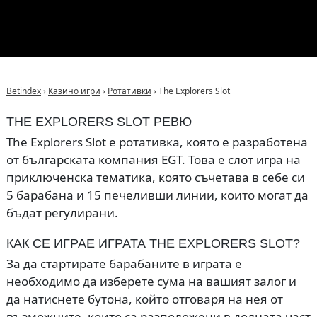
Betindex
›
Казино игри
›
Ротативки
›
The Explorers Slot
THE EXPLORERS SLOT РЕВЮ
The Explorers Slot е ротативка, която е разработена
от българската компания EGT. Това е слот игра на
приключенска тематика, която съчетава в себе си
5 барабана и 15 печеливши линии, които могат да
бъдат регулирани.
КАК СЕ ИГРАЕ ИГРАТА THE EXPLORERS SLOT?
За да стартирате барабаните в играта е
необходимо да изберете сума на вашият залог и
да натиснете бутона, който отговаря на нея от
възможните, които са разположени в долната част