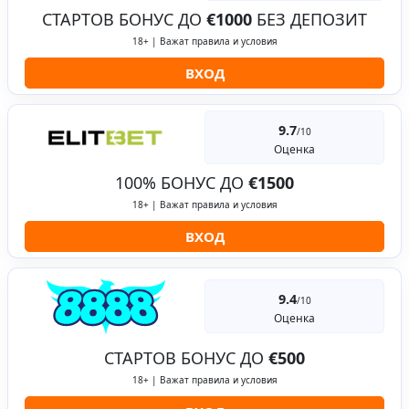
СТАРТОВ БОНУС ДО
€1000
БЕЗ ДЕПОЗИТ
18+ | Важат правила и условия
ВХОД
9.7
/10
Оценка
100% БОНУС ДО
€1500
18+ | Важат правила и условия
ВХОД
9.4
/10
Оценка
СТАРТОВ БОНУС ДО
€500
18+ | Важат правила и условия