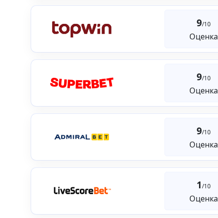
9
/10
Оценка
9
/10
Оценка
9
/10
Оценка
1
/10
Оценка