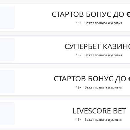
СТАРТОВ БОНУС ДО
18+ | Важат правила и условия
СУПЕРБЕТ КАЗИН
18+ | Важат правила и условия
СТАРТОВ БОНУС ДО
18+ | Важат правила и условия
LIVESCORE BET
18+ | Важат правила и условия