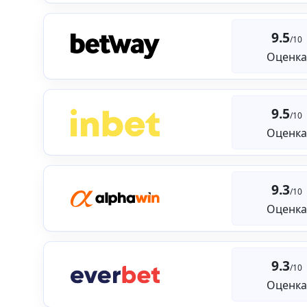
9.5
/10
Оценка
9.5
/10
Оценка
9.3
/10
Оценка
9.3
/10
Оценка