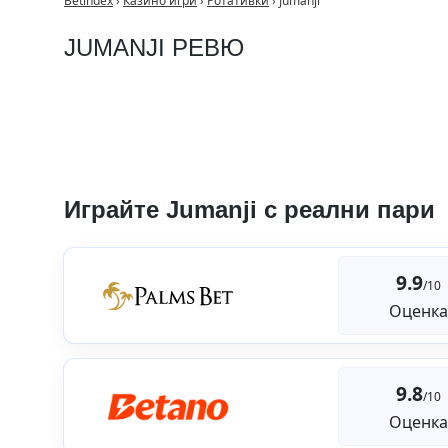
Betindex
›
Казино игри
›
Ротативки
›
Jumanji
JUMANJI РЕВЮ
Играйте Jumanji с реални пари
9.9
/10
Оценка
9.8
/10
Оценка