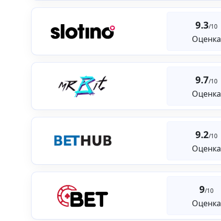
9.3
/10
Оценка
9.7
/10
Оценка
9.2
/10
Оценка
9
/10
Оценка