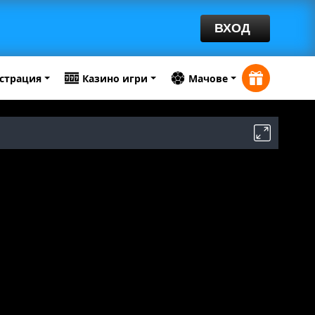
ВХОД
страция
Казино игри
Мачове