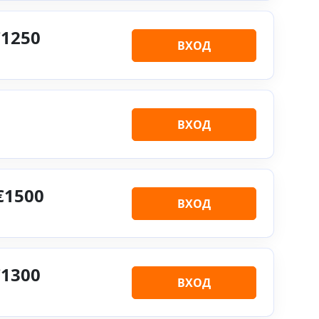
€1250
ВХОД
ВХОД
€1500
ВХОД
€1300
ВХОД