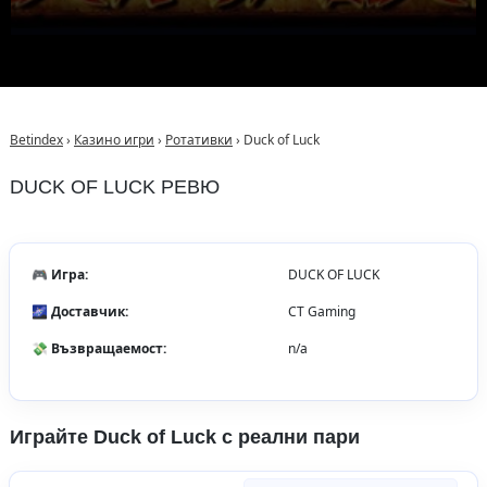
Betindex
›
Казино игри
›
Ротативки
›
Duck of Luck
DUCK OF LUCK РЕВЮ
🎮 Игра:
DUCK OF LUCK
🌌 Доставчик:
CT Gaming
💸 Възвращаемост:
n/a
Играйте Duck of Luck с реални пари