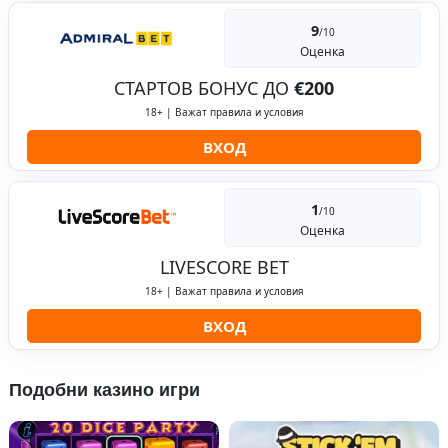
9
/10
Оценка
СТАРТОВ БОНУС ДО
€200
18+ | Важат правила и условия
ВХОД
1
/10
Оценка
LIVESCORE BET
18+ | Важат правила и условия
ВХОД
Подобни казино игри