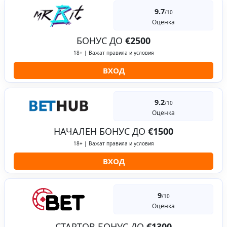
9.7
/10
Оценка
БОНУС ДО
€2500
18+ | Важат правила и условия
ВХОД
9.2
/10
Оценка
НАЧАЛЕН БОНУС ДО
€1500
18+ | Важат правила и условия
ВХОД
9
/10
Оценка
СТАРТОВ БОНУС ДО
€1300