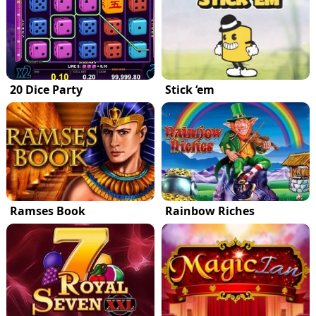
20 Dice Party
Stick ‘em
Ramses Book
Rainbow Riches