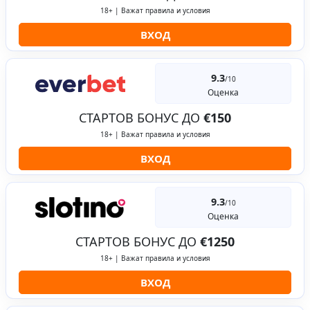
18+ | Важат правила и условия
ВХОД
9.3
/10
Оценка
СТАРТОВ БОНУС ДО
€150
18+ | Важат правила и условия
ВХОД
9.3
/10
Оценка
СТАРТОВ БОНУС ДО
€1250
18+ | Важат правила и условия
ВХОД