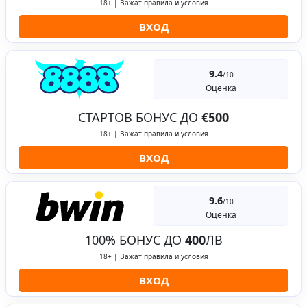
18+ | Важат правила и условия
ВХОД
9.4
/10
Оценка
СТАРТОВ БОНУС ДО
€500
18+ | Важат правила и условия
ВХОД
9.6
/10
Оценка
100% БОНУС ДО
400
ЛВ
18+ | Важат правила и условия
ВХОД