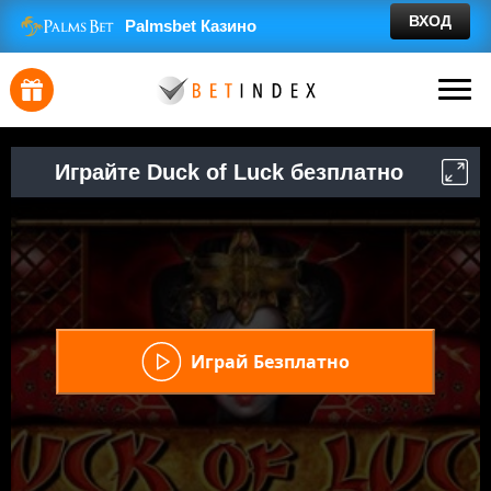
Skip
ВХОД
Palmsbet Казино
to
content
Играйте Duck of Luck безплатно
Играй Безплатно