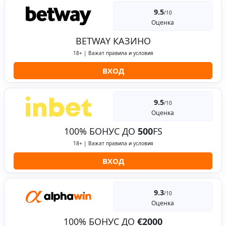
9.5
/10
Оценка
BETWAY КАЗИНО
18+ | Важат правила и условия
ВХОД
9.5
/10
Оценка
100% БОНУС ДО
500
FS
18+ | Важат правила и условия
ВХОД
9.3
/10
Оценка
100% БОНУС ДО
€2000