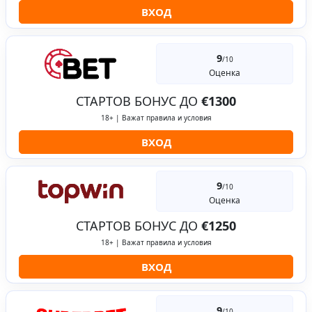
ВХОД
9
/10
Оценка
СТАРТОВ БОНУС ДО
€1300
18+ | Важат правила и условия
ВХОД
9
/10
Оценка
СТАРТОВ БОНУС ДО
€1250
18+ | Важат правила и условия
ВХОД
9
/10