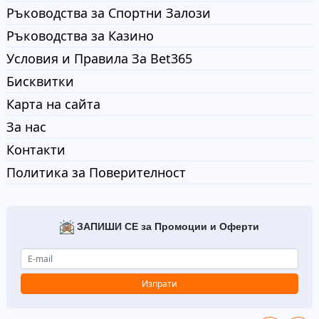
Ръководства за Спортни Залози
Ръководства за Казино
Условия и Правила За Bet365
Бисквитки
Карта на сайта
За нас
Контакти
Политика за Поверителност
ЗАПИШИ СЕ за Промоции и Оферти
Изпрати