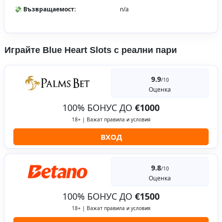
💸 Възвращаемост:
n/a
Играйте Blue Heart Slots с реални пари
9.9
/10
Оценка
100% БОНУС ДО
€1000
18+ | Важат правила и условия
ВХОД
9.8
/10
Оценка
100% БОНУС ДО
€1500
18+ | Важат правила и условия