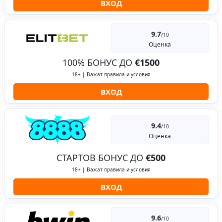
ВХОД
9.7
/10
Оценка
100% БОНУС ДО
€1500
18+ | Важат правила и условия
ВХОД
9.4
/10
Оценка
СТАРТОВ БОНУС ДО
€500
18+ | Важат правила и условия
ВХОД
9.6
/10