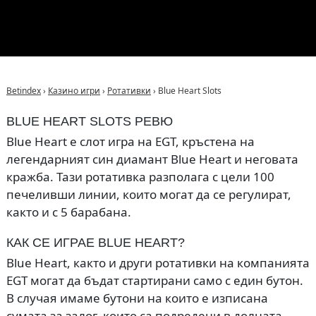
Betindex
›
Казино игри
›
Ротативки
›
Blue Heart Slots
BLUE HEART SLOTS РЕВЮ
Blue Heart е слот игра на EGT, кръстена на
легендарният син диамант Blue Heart и неговата
кражба. Тази ротативка разполага с цели 100
печеливши линии, които могат да се регулират,
както и с 5 барабана.
КАК СЕ ИГРАЕ BLUE HEART?
Blue Heart, както и други ротативки на компанията
EGT могат да бъдат стартирани само с един бутон.
В случая имаме бутони на които е изписана
сумата за залог, които са подредени в долната