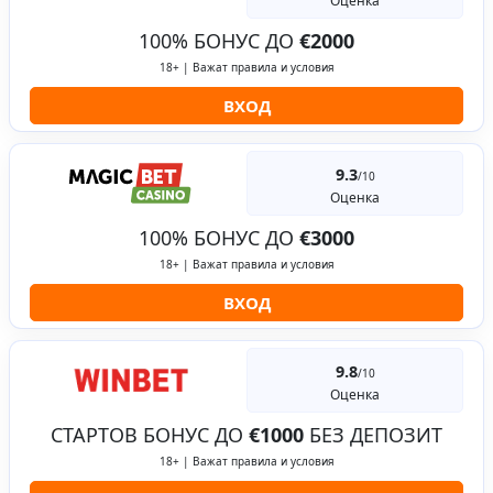
Оценка
100% БОНУС ДО
€2000
18+ | Важат правила и условия
ВХОД
9.3
/10
Оценка
100% БОНУС ДО
€3000
18+ | Важат правила и условия
ВХОД
9.8
/10
Оценка
СТАРТОВ БОНУС ДО
€1000
БЕЗ ДЕПОЗИТ
18+ | Важат правила и условия