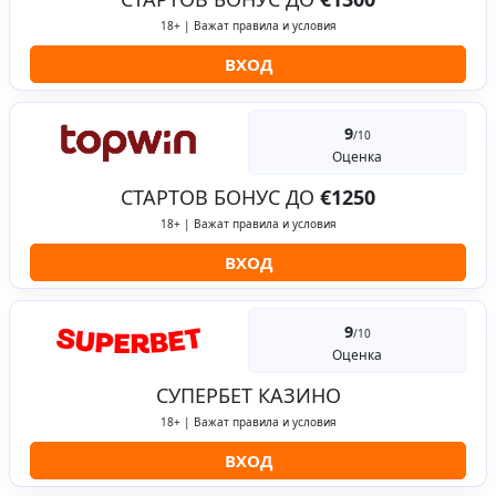
18+ | Важат правила и условия
ВХОД
9
/10
Оценка
СТАРТОВ БОНУС ДО
€1250
18+ | Важат правила и условия
ВХОД
9
/10
Оценка
СУПЕРБЕТ КАЗИНО
18+ | Важат правила и условия
ВХОД