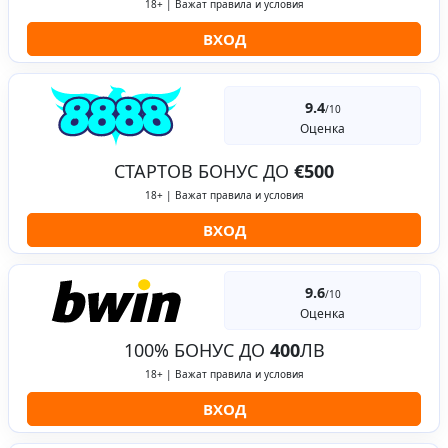
18+ | Важат правила и условия
ВХОД
9.4
/10
Оценка
СТАРТОВ БОНУС ДО
€500
18+ | Важат правила и условия
ВХОД
9.6
/10
Оценка
100% БОНУС ДО
400
ЛВ
18+ | Важат правила и условия
ВХОД