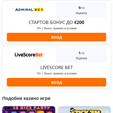
9
/10
Оценка
СТАРТОВ БОНУС ДО
€200
18+ | Важат правила и условия
ВХОД
1
/10
Оценка
LIVESCORE BET
18+ | Важат правила и условия
ВХОД
Подобни казино игри