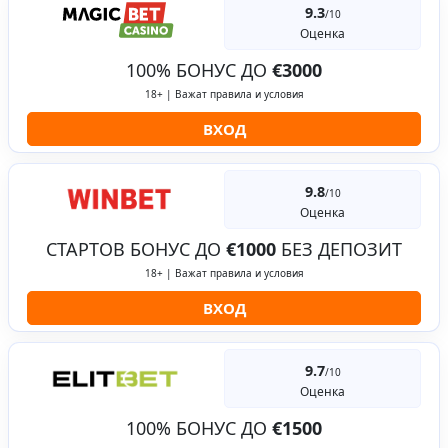
9.3
/10
Оценка
100% БОНУС ДО
€3000
18+ | Важат правила и условия
ВХОД
9.8
/10
Оценка
СТАРТОВ БОНУС ДО
€1000
БЕЗ ДЕПОЗИТ
18+ | Важат правила и условия
ВХОД
9.7
/10
Оценка
100% БОНУС ДО
€1500