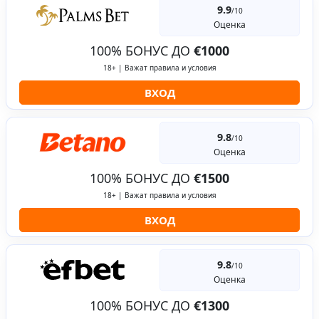
9.9
/10
Оценка
100% БОНУС ДО
€1000
18+ | Важат правила и условия
ВХОД
9.8
/10
Оценка
100% БОНУС ДО
€1500
18+ | Важат правила и условия
ВХОД
9.8
/10
Оценка
100% БОНУС ДО
€1300