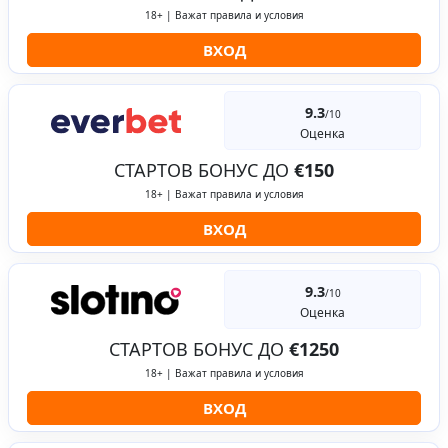
18+ | Важат правила и условия
ВХОД
9.3
/10
Оценка
СТАРТОВ БОНУС ДО
€150
18+ | Важат правила и условия
ВХОД
9.3
/10
Оценка
СТАРТОВ БОНУС ДО
€1250
18+ | Важат правила и условия
ВХОД