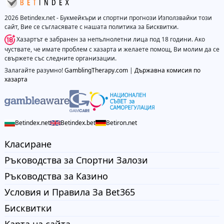
2026 Betindex.net - Букмейкъри и спортни прогнози Използвайки този
сайт, Вие се съгласявате с нашата политика за Бисквитки.
Хазартът е забранен за непълнолетни лица под 18 години. Ако
чуствате, че имате проблем с хазарта и желаете помощ, Ви молим да се
свържете със следните организации.
Залагайте разумно!
GamblingTherapy.com
|
Държавна комисия по
хазарта
Betindex.net
Betindex.bet
Betiron.net
Класиране
Ръководства за Спортни Залози
Ръководства за Казино
Условия и Правила За Bet365
Бисквитки
Карта на сайта