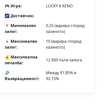
🎮 Игра:
LUCKY 8 KENO
🌌 Доставчик:
🔻 Минимален
0.25 (варира според
залог:
казиното)
🔺 Максимален
10 (варира според
залог:
казиното)
💰 Максимална
12 800 пъти залога
печалба:
💸
Между 91.85% и
Възвращаемост:
92.15%