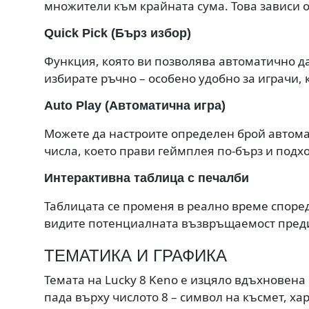
множители към крайната сума. Това зависи 
Quick Pick (Бърз избор)
Функция, която ви позволява автоматично да
избирате ръчно – особено удобно за играчи, 
Auto Play (Автоматична игра)
Можете да настроите определен брой автома
числа, което прави геймплея по-бърз и подхо
Интерактивна таблица с печалби
Таблицата се променя в реално време според
видите потенциалната възвръщаемост преди
ТЕМАТИКА И ГРАФИКА
Темата на Lucky 8 Keno е изцяло вдъхновена 
пада върху числото 8 – символ на късмет, ха