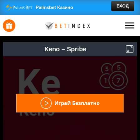
Skip
ВХОД
Palmsbet Казино
to
content
Keno – Spribe
Играй Безплатно