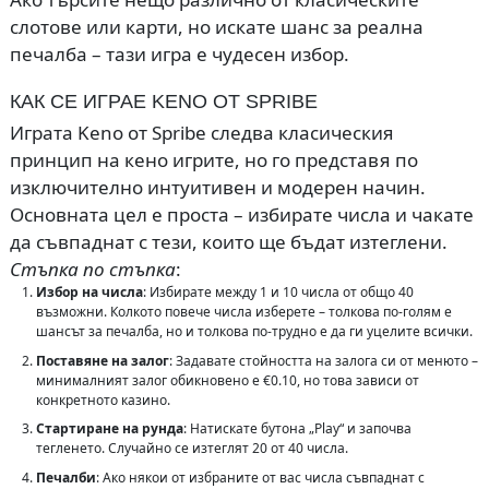
слотове или карти, но искате шанс за реална
печалба – тази игра е чудесен избор.
КАК СЕ ИГРАЕ KENO ОТ SPRIBE
Играта Keno от Spribe следва класическия
принцип на кено игрите, но го представя по
изключително интуитивен и модерен начин.
Основната цел е проста – избирате числа и чакате
да съвпаднат с тези, които ще бъдат изтеглени.
Стъпка по стъпка
:
Избор на числа
: Избирате между 1 и 10 числа от общо 40
възможни. Колкото повече числа изберете – толкова по-голям е
шансът за печалба, но и толкова по-трудно е да ги уцелите всички.
Поставяне на залог
: Задавате стойността на залога си от менюто –
минималният залог обикновено е €0.10, но това зависи от
конкретното казино.
Стартиране на рунда
: Натискате бутона „Play“ и започва
тегленето. Случайно се изтеглят 20 от 40 числа.
Печалби
: Ако някои от избраните от вас числа съвпаднат с