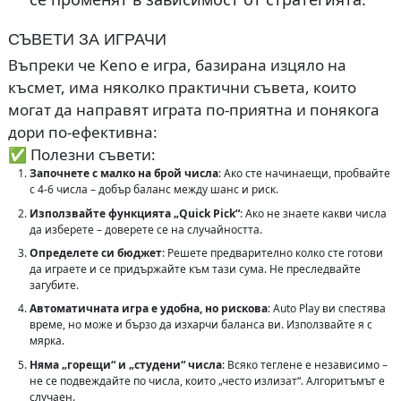
СЪВЕТИ ЗА ИГРАЧИ
Въпреки че Keno е игра, базирана изцяло на
късмет, има няколко практични съвета, които
могат да направят играта по-приятна и понякога
дори по-ефективна:
✅ Полезни съвети:
Започнете с малко на брой числа
: Ако сте начинаещи, пробвайте
с 4-6 числа – добър баланс между шанс и риск.
Използвайте функцията „Quick Pick“
: Ако не знаете какви числа
да изберете – доверете се на случайността.
Определете си бюджет
: Решете предварително колко сте готови
да играете и се придържайте към тази сума. Не преследвайте
загубите.
Автоматичната игра е удобна, но рискова
: Auto Play ви спестява
време, но може и бързо да изхарчи баланса ви. Използвайте я с
мярка.
Няма „горещи“ и „студени“ числа
: Всяко теглене е независимо –
не се подвеждайте по числа, които „често излизат“. Алгоритъмът е
случаен.