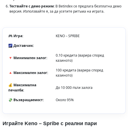
Тествайте с демо режим
: В Betindex се предлага безплатна демо
версия. Използвайте я, за да усетите ритъма на играта.
🎮 Игра:
KENO – SPRIBE
🌌 Доставчик:
0.10 кредита (варира според
🔻 Минимален залог:
казиното)
100 кредита (варира според
🔺 Максимален залог:
казиното)
💰 Максимална
До 10 000 пъти залога
печалба:
💸 Възвращаемост:
Около 95%
Играйте Keno – Spribe с реални пари