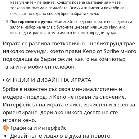
изтеглените – печелите! Колкото повече съвпадения имате,
толкова по-голяма е печалбата. Всички възможни печалби се
показват на екрана според броя избрани числа.
Повторение на рунда
: Можете бързо да повторите последния си
залог и избор на числа с бутоните „Repeat“ или „Auto Play“, ако
искате да играете автоматично в няколко поредни рунда.
Играта се развива светкавично – целият рунд трае
няколко секунди, което прави Keno от Spribe много
подходяща за бързи сесии, както на компютър,
така и на мобилен телефон.
ФУНКЦИИ И ДИЗАЙН НА ИГРАТА
Spribe е известен със своя минималистичен и
модерен подход, и Keno не прави изключение.
Интерфейсът на играта е чист, изчистен и лесен за
ориентиране, дори ако никога досега не сте
играли кено.
🎨 Графика и интерфейс
Дизайнът е изцяло в духа на новото