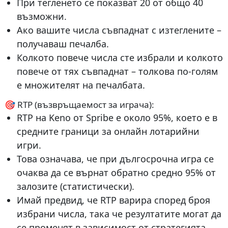
При тегленето се показват 20 от общо 40
възможни.
Ако вашите числа съвпаднат с изтеглените –
получаваш печалба.
Колкото повече числа сте избрали и колкото
повече от тях съвпаднат – толкова по-голям
е множителят на печалбата.
🎯 RTP (възвръщаемост за играча):
RTP на Keno от Spribe е около 95%, което е в
средните граници за онлайн лотарийни
игри.
Това означава, че при дългосрочна игра се
очаква да се върнат обратно средно 95% от
залозите (статистически).
Имай предвид, че RTP варира според броя
избрани числа, така че резултатите могат да
се променят в зависимост от стратегията.