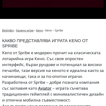
Betindex
›
Казино игри
›
Кено
›
Keno – Spribe
КАКВО ПРЕДСТАВЛЯВА ИГРАТА KENO ОТ
SPRIBE
Keno от Spribe е модерен прочит на класическата
лотарийна игра Кено. Със своя опростен
интерфейс, бързи рундове и потенциал за високи
печалби, тази версия на кеното е идеална както за
начинаещи, така и за по-опитни играчи.
Разработена от Spribe – добре позната компания
със заглавия като
Aviator
– играта съчетава
традиционен геймплей с минималистичен дизайн
и отлична мобилна съвместимост.
Ако търсите нещо различно от класическите