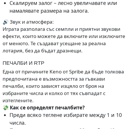
Скалируем залог – лесно увеличавате или
намалявате размера на залога.
🔊 Звук и атмосфера:
Играта разполага със семпли и приятни звукови
ефекти, които можете да включите или изключите
от менюто. Те създават усещане за реална
лотария, без да бъдат дразнещи.
ПЕЧАЛБИ И RTP
Една от причините Keno от Spribe да бъде толкова
предпочитана е възможността за гъвкави
печалби, които зависят изцяло от броя на
избраните числа и колко от тях съвпадат с
изтеглените.
💸 Как се определят печалбите?
Преди всяко теглене избирате между 1 и 10
числа.