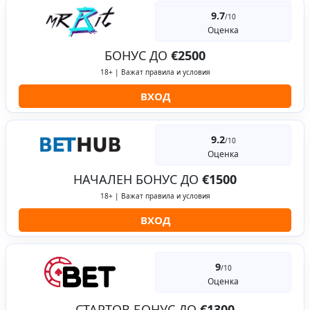
9.7
/10
Оценка
БОНУС ДО
€2500
18+ | Важат правила и условия
ВХОД
9.2
/10
Оценка
НАЧАЛЕН БОНУС ДО
€1500
18+ | Важат правила и условия
ВХОД
9
/10
Оценка
СТАРТОВ БОНУС ДО
€1300