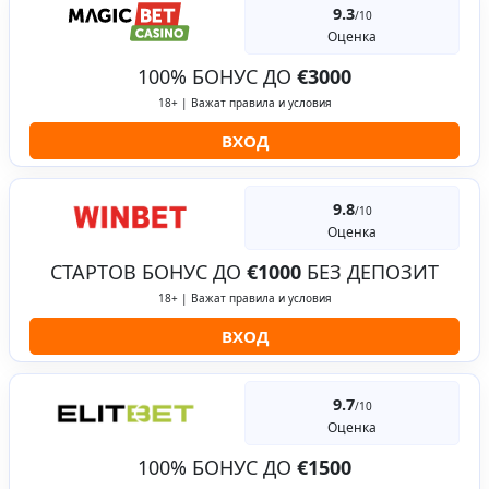
9.3
/10
Оценка
100% БОНУС ДО
€3000
18+ | Важат правила и условия
ВХОД
9.8
/10
Оценка
СТАРТОВ БОНУС ДО
€1000
БЕЗ ДЕПОЗИТ
18+ | Важат правила и условия
ВХОД
9.7
/10
Оценка
100% БОНУС ДО
€1500