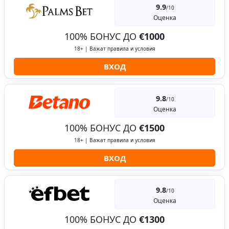
9.9
/10
Оценка
100% БОНУС ДО
€1000
18+ | Важат правила и условия
ВХОД
9.8
/10
Оценка
100% БОНУС ДО
€1500
18+ | Важат правила и условия
ВХОД
9.8
/10
Оценка
100% БОНУС ДО
€1300