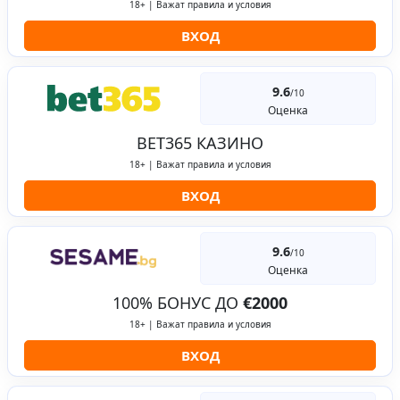
18+ | Важат правила и условия
ВХОД
9.6
/10
Оценка
BET365 КАЗИНО
18+ | Важат правила и условия
ВХОД
9.6
/10
Оценка
100% БОНУС ДО
€2000
18+ | Важат правила и условия
ВХОД