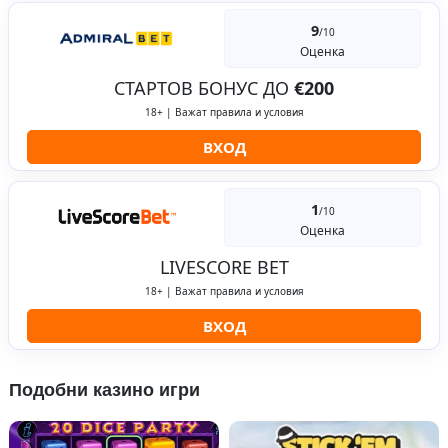
9
/10
Оценка
СТАРТОВ БОНУС ДО
€200
18+ | Важат правила и условия
ВХОД
1
/10
Оценка
LIVESCORE BET
18+ | Важат правила и условия
ВХОД
Подобни казино игри