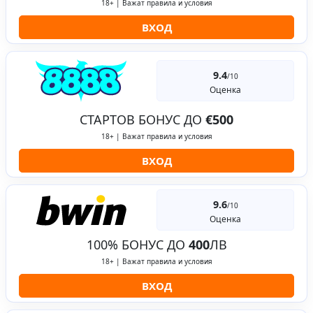
18+ | Важат правила и условия
ВХОД
9.4
/10
Оценка
СТАРТОВ БОНУС ДО
€500
18+ | Важат правила и условия
ВХОД
9.6
/10
Оценка
100% БОНУС ДО
400
ЛВ
18+ | Важат правила и условия
ВХОД