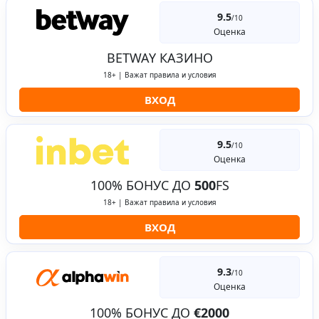
9.5
/10
Оценка
BETWAY КАЗИНО
18+ | Важат правила и условия
ВХОД
9.5
/10
Оценка
100% БОНУС ДО
500
FS
18+ | Важат правила и условия
ВХОД
9.3
/10
Оценка
100% БОНУС ДО
€2000