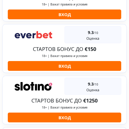
18+ | Важат правила и условия
ВХОД
9.3
/10
Оценка
СТАРТОВ БОНУС ДО
€150
18+ | Важат правила и условия
ВХОД
9.3
/10
Оценка
СТАРТОВ БОНУС ДО
€1250
18+ | Важат правила и условия
ВХОД