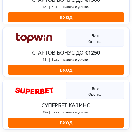
18+ | Важат правила и условия
ВХОД
9
/10
Оценка
СТАРТОВ БОНУС ДО
€1250
18+ | Важат правила и условия
ВХОД
9
/10
Оценка
СУПЕРБЕТ КАЗИНО
18+ | Важат правила и условия
ВХОД