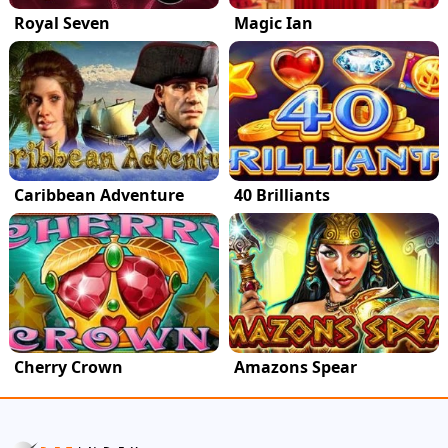
Royal Seven
Magic Ian
Caribbean Adventure
40 Brilliants
Cherry Crown
Amazons Spear