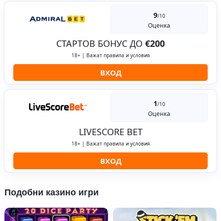
9
/10
Оценка
СТАРТОВ БОНУС ДО
€200
18+ | Важат правила и условия
ВХОД
1
/10
Оценка
LIVESCORE BET
18+ | Важат правила и условия
ВХОД
Подобни казино игри