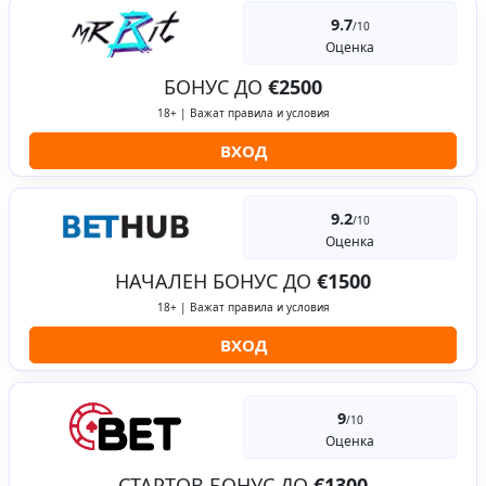
9.7
/10
Оценка
БОНУС ДО
€2500
18+ | Важат правила и условия
ВХОД
9.2
/10
Оценка
НАЧАЛЕН БОНУС ДО
€1500
18+ | Важат правила и условия
ВХОД
9
/10
Оценка
СТАРТОВ БОНУС ДО
€1300