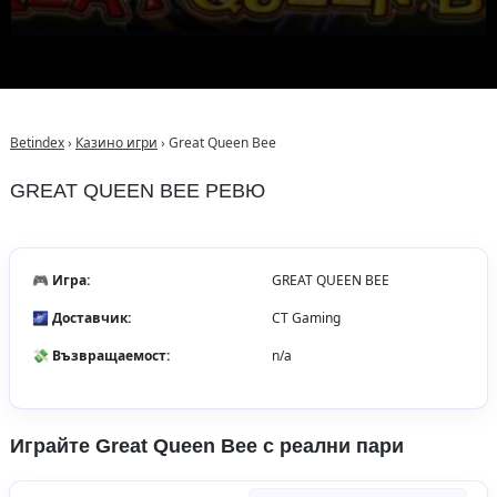
Betindex
›
Казино игри
›
Great Queen Bee
GREAT QUEEN BEE РЕВЮ
🎮 Игра:
GREAT QUEEN BEE
🌌 Доставчик:
CT Gaming
💸 Възвращаемост:
n/a
Играйте Great Queen Bee с реални пари