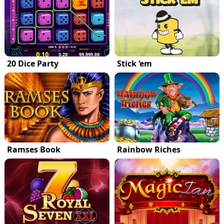
20 Dice Party
Stick ‘em
Ramses Book
Rainbow Riches